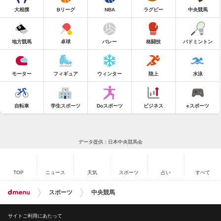
大相撲
Bリーグ
NBA
ラグビー
中央競馬
地方競馬
卓球
バレー
格闘技
バドミントン
モーター
フィギュア
ウィンター
陸上
水泳
自転車
学生スポーツ
Doスポーツ
ビジネス
eスポーツ
データ提供：日本中央競馬会
TOP
ニュース
天気
スポーツ
占い
すべて
スポーツ
中央競馬
サイトご利用にあたって