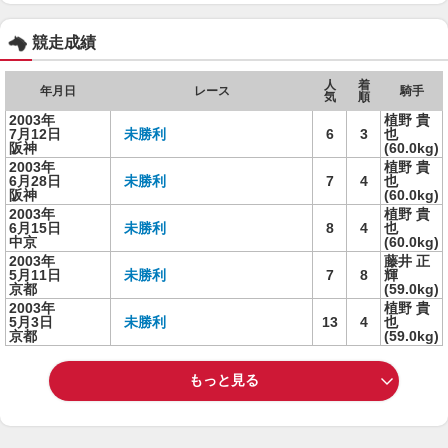
競走成績
人
着
年月日
レース
騎手
気
順
2003年
植野 貴
7月12日
未勝利
6
3
也
阪神
(60.0kg)
2003年
植野 貴
6月28日
未勝利
7
4
也
阪神
(60.0kg)
2003年
植野 貴
6月15日
未勝利
8
4
也
中京
(60.0kg)
2003年
藤井 正
5月11日
未勝利
7
8
輝
京都
(59.0kg)
2003年
植野 貴
5月3日
未勝利
13
4
也
京都
(59.0kg)
もっと見る