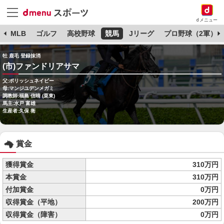
dメニュー
球
MLB
ゴルフ
高校野球
競馬
Jリーグ
プロ野球（2軍）
牡 鹿毛 登録抹消
(市)ファンドリアサマ
父:ポリッシュネイビー
母:マンジユデンメガミ
調教師:福島 信晴 (栗東)
馬主:水戸 富雄
生産者:久保 衛
賞金
獲得賞金
310万円
本賞金
310万円
付加賞金
0万円
収得賞金（平地）
200万円
収得賞金（障害）
0万円