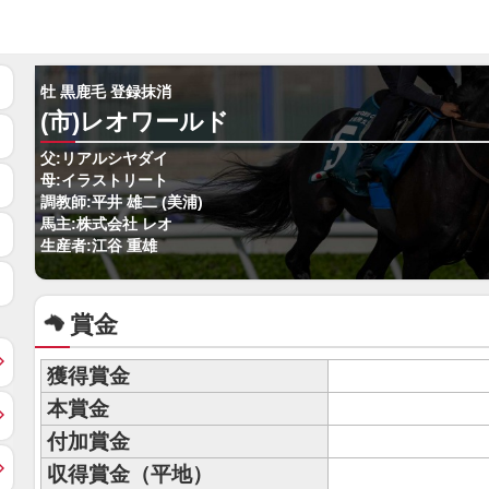
牡 黒鹿毛 登録抹消
(市)レオワールド
父:リアルシヤダイ
母:イラストリート
調教師:平井 雄二 (美浦)
馬主:株式会社 レオ
生産者:江谷 重雄
賞金
獲得賞金
本賞金
付加賞金
収得賞金（平地）