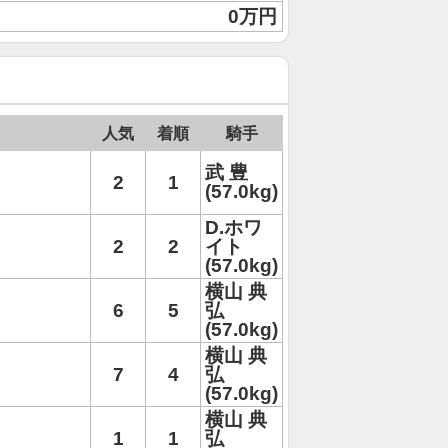
0万円
人気
着順
騎手
武 豊
2
1
(57.0kg)
D.ホワ
2
2
イト
(57.0kg)
横山 典
6
5
弘
(57.0kg)
横山 典
7
4
弘
(57.0kg)
横山 典
1
1
弘