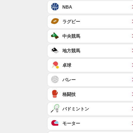
NBA
ラグビー
中央競馬
地方競馬
卓球
バレー
格闘技
バドミントン
モーター