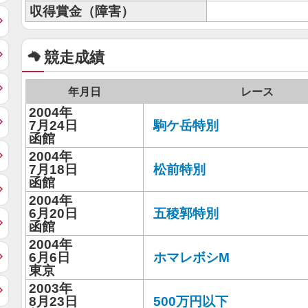
収得賞金（障害）
競走成績
年月日
レース
2004年
7月24日
駒ケ岳特別
函館
2004年
7月18日
松前特別
函館
2004年
6月20日
五稜郭特別
函館
2004年
6月6日
ホマレボシM
東京
2003年
8月23日
500万円以下