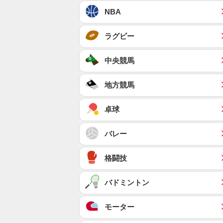
NBA
ラグビー
中央競馬
地方競馬
卓球
バレー
格闘技
バドミントン
モーター