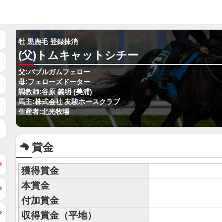
牡 黒鹿毛 登録抹消
(父)トムキャットシチー
父:バブルガムフェロー
母:フェローズドーター
調教師:谷原 義明 (美浦)
馬主:株式会社 友駿ホースクラブ
生産者:北光牧場
賞金
獲得賞金
本賞金
付加賞金
収得賞金（平地）