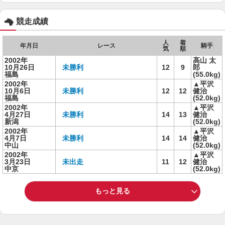
競走成績
人
着
年月日
レース
騎手
気
順
2002年
高山 太
10月26日
未勝利
12
9
郎
福島
(55.0kg)
2002年
▲平沢
10月6日
未勝利
12
12
健治
福島
(52.0kg)
2002年
▲平沢
4月27日
未勝利
14
13
健治
新潟
(52.0kg)
2002年
▲平沢
4月7日
未勝利
14
14
健治
中山
(52.0kg)
2002年
▲平沢
3月23日
未出走
11
12
健治
中京
(52.0kg)
もっと見る