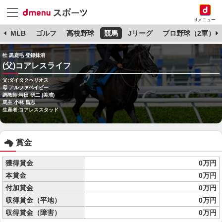
dメニュー
球
MLB
ゴルフ
高校野球
競馬
Jリーグ
プロ野球（2軍）
牡 黒鹿毛 登録抹消
(父)コアレスライフ
父:ダイタクヘリオス
母:アルファベイビー
調教師:稗田 研二 (美浦)
馬主:小林 昌志
生産者:コアレススタッド
賞金
獲得賞金
0万円
本賞金
0万円
付加賞金
0万円
収得賞金（平地）
0万円
収得賞金（障害）
0万円