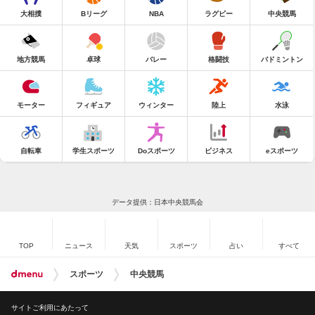
大相撲
Bリーグ
NBA
ラグビー
中央競馬
地方競馬
卓球
バレー
格闘技
バドミントン
モーター
フィギュア
ウィンター
陸上
水泳
自転車
学生スポーツ
Doスポーツ
ビジネス
eスポーツ
データ提供：日本中央競馬会
TOP
ニュース
天気
スポーツ
占い
すべて
スポーツ
中央競馬
サイトご利用にあたって