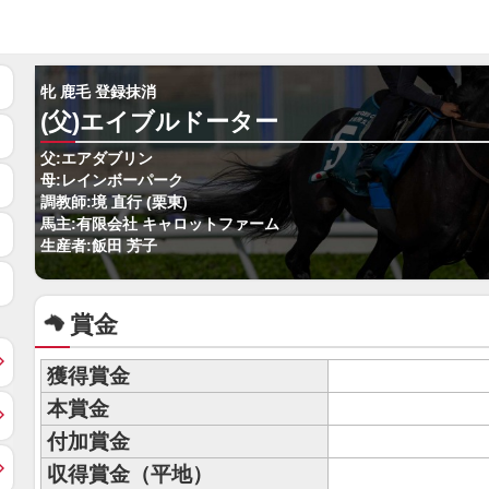
牝 鹿毛 登録抹消
(父)エイブルドーター
父:エアダブリン
母:レインボーパーク
調教師:境 直行 (栗東)
馬主:有限会社 キャロットファーム
生産者:飯田 芳子
賞金
獲得賞金
本賞金
付加賞金
収得賞金（平地）