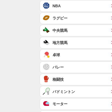
NBA
ラグビー
中央競馬
地方競馬
卓球
バレー
格闘技
バドミントン
モーター