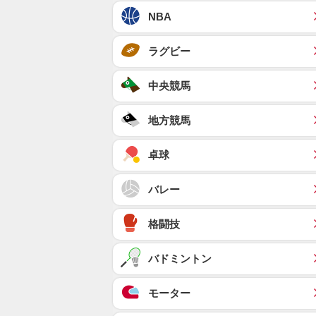
NBA
ラグビー
中央競馬
地方競馬
卓球
バレー
格闘技
バドミントン
モーター