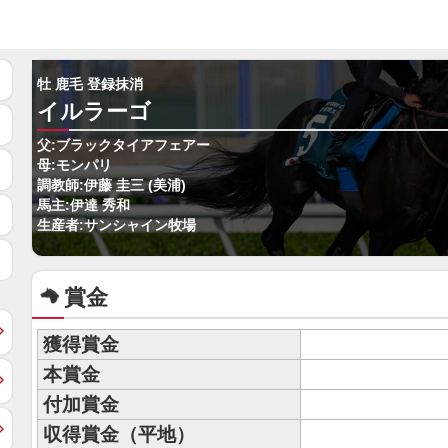
牡 鹿毛 登録抹消
イルラーゴ
父:ブラックタイアフェアー
母:モンパリ
調教師:伊藤 圭三 (美浦)
馬主:伊達 秀和
生産者:サンシャイン牧場
賞金
獲得賞金
本賞金
付加賞金
収得賞金（平地）