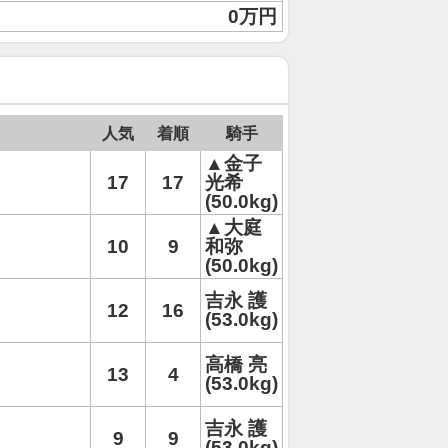
0万円
人気
着順
騎手
▲金子
17
17
光希
(50.0kg)
▲大庭
10
9
和弥
(50.0kg)
吉永 護
12
16
(53.0kg)
高橋 亮
13
4
(53.0kg)
吉永 護
9
9
(53.0kg)