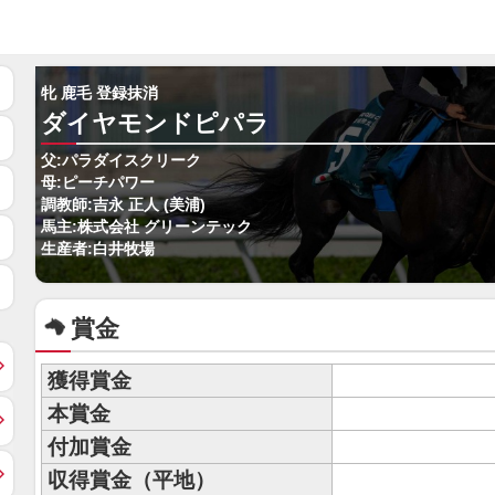
牝 鹿毛 登録抹消
ダイヤモンドピパラ
父:パラダイスクリーク
母:ピーチパワー
調教師:吉永 正人 (美浦)
馬主:株式会社 グリーンテック
生産者:白井牧場
賞金
獲得賞金
本賞金
付加賞金
収得賞金（平地）