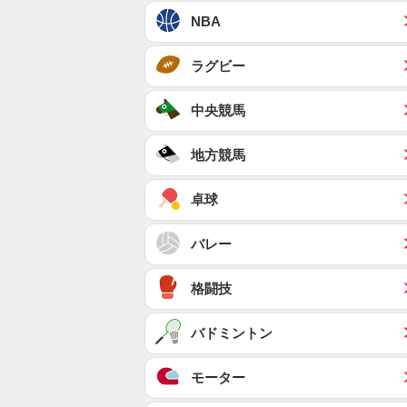
NBA
ラグビー
中央競馬
地方競馬
卓球
バレー
格闘技
バドミントン
モーター