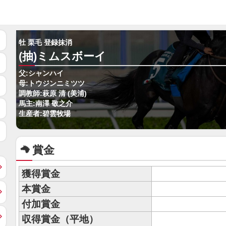
牡 栗毛 登録抹消
(抽)ミムスボーイ
父:シャンハイ
母:トウジンニミツツ
調教師:萩原 清 (美浦)
馬主:南澤 敬之介
生産者:碧雲牧場
賞金
獲得賞金
本賞金
付加賞金
収得賞金（平地）