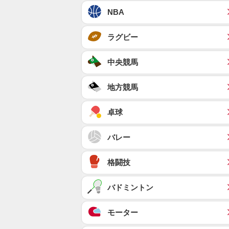
NBA
ラグビー
中央競馬
地方競馬
卓球
バレー
格闘技
バドミントン
モーター