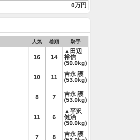
0万円
人気
着順
騎手
▲田辺
16
14
裕信
(50.0kg)
吉永 護
10
11
(53.0kg)
吉永 護
8
7
(53.0kg)
▲平沢
11
6
健治
(50.0kg)
吉永 護
7
8
(53.0kg)