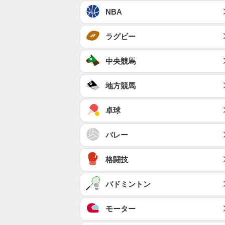
NBA
ラグビー
中央競馬
地方競馬
卓球
バレー
格闘技
バドミントン
モーター