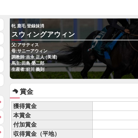
牝 鹿毛 登録抹消
スウィングアウィン
父:アサティス
母:サニーアウィン
調教師:吉永 正人 (美浦)
馬主:田島 榮二郎
生産者:前川 義則
賞金
獲得賞金
本賞金
付加賞金
収得賞金（平地）