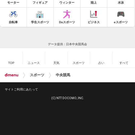
モーター
フィギュア
ウィンター
陸上
水泳
自転車
学生スポーツ
Doスポーツ
ビジネス
eスポーツ
データ提供：日本中央競馬会
TOP
ニュース
天気
スポーツ
占い
すべて
スポーツ
中央競馬
サイトご利用にあたって
(C) NTT DOCOMO, INC.