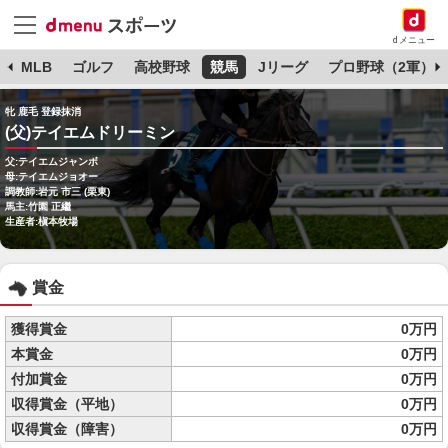
dメニュー
球
MLB
ゴルフ
高校野球
競馬
Jリーグ
プロ野球（2軍）
牝 鹿毛 登録抹消
(父)テイエムドリーミン
父:テイエムジャンボ
母:テイエムジョオー
調教師:岩元 市三 (栗東)
馬主:竹園 正繼
生産者:槇本牧場
賞金
獲得賞金
0万円
本賞金
0万円
付加賞金
0万円
収得賞金（平地）
0万円
収得賞金（障害）
0万円