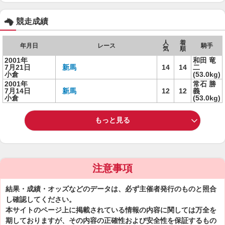
競走成績
人
着
年月日
レース
騎手
気
順
2001年
和田 竜
7月21日
新馬
14
14
二
小倉
(53.0kg)
2001年
常石 勝
7月14日
新馬
12
12
義
小倉
(53.0kg)
もっと見る
注意事項
結果・成績・オッズなどのデータは、必ず主催者発行のものと照合
し確認してください。
本サイトのページ上に掲載されている情報の内容に関しては万全を
期しておりますが、その内容の正確性および安全性を保証するもの