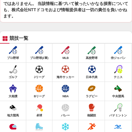
ではありません。 当該情報に基づいて被ったいかなる損害について
も、株式会社NTTドコモおよび情報提供者は一切の責任を負いかね
ます。
競技一覧
プロ野球
プロ野球(2軍)
MLB
高校野球
侍ジャパン
ゴルフ
Jリーグ
海外サッカー
日本代表
テニス
大相撲
Bリーグ
NBA
ラグビー
中央競馬
地方競馬
卓球
バレー
格闘技
バドミントン