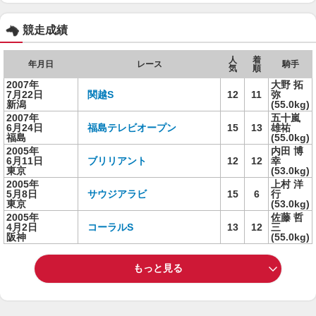
競走成績
人
着
年月日
レース
騎手
気
順
2007年
大野 拓
7月22日
関越S
12
11
弥
新潟
(55.0kg)
2007年
五十嵐
6月24日
福島テレビオープン
15
13
雄祐
福島
(55.0kg)
2005年
内田 博
6月11日
ブリリアント
12
12
幸
東京
(53.0kg)
2005年
上村 洋
5月8日
サウジアラビ
15
6
行
東京
(53.0kg)
2005年
佐藤 哲
4月2日
コーラルS
13
12
三
阪神
(55.0kg)
もっと見る