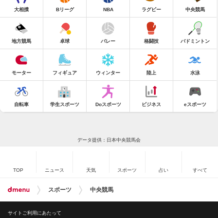
大相撲
Bリーグ
NBA
ラグビー
中央競馬
地方競馬
卓球
バレー
格闘技
バドミントン
モーター
フィギュア
ウィンター
陸上
水泳
自転車
学生スポーツ
Doスポーツ
ビジネス
eスポーツ
データ提供：日本中央競馬会
TOP
ニュース
天気
スポーツ
占い
すべて
スポーツ
中央競馬
サイトご利用にあたって