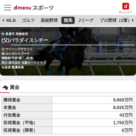
dメニュー
球
MLB
ゴルフ
高校野球
競馬
Jリーグ
プロ野球（2軍）
牡 黒鹿毛 登録抹消
(父)パラダイスシチー
父:ウイニングチケット
母:エレガントブーケ
調教師:平井 雄二 (美浦)
馬主:株式会社 友駿ホースクラブ
生産者:競優牧場
賞金
獲得賞金
8,869万円
本賞金
8,826万円
付加賞金
43万円
収得賞金（平地）
1,750万円
収得賞金（障害）
0万円