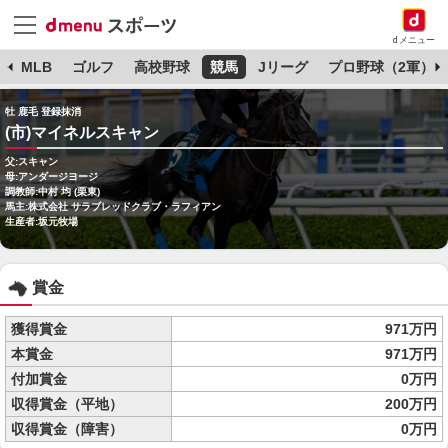
dメニュー
球
MLB
ゴルフ
高校野球
競馬
Jリーグ
プロ野球（2軍）
牡 鹿毛 登録抹消
(市)マイネルスキャン
父:スキャン
母:アンダージヨージ
調教師:中村 均 (栗東)
馬主:株式会社 サラブレッドクラブ・ラフィアン
生産者:坂元牧場
賞金
獲得賞金
971万円
本賞金
971万円
付加賞金
0万円
収得賞金（平地）
200万円
収得賞金（障害）
0万円