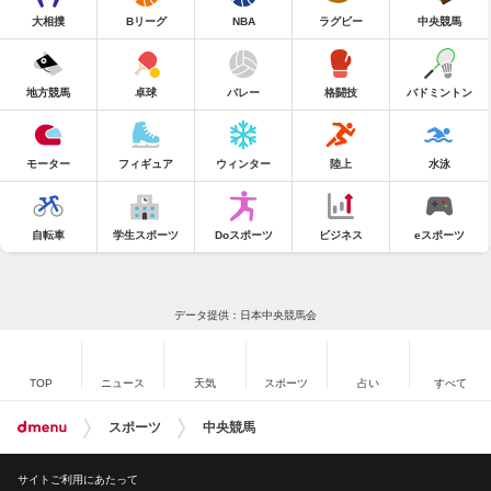
大相撲
Bリーグ
NBA
ラグビー
中央競馬
地方競馬
卓球
バレー
格闘技
バドミントン
モーター
フィギュア
ウィンター
陸上
水泳
自転車
学生スポーツ
Doスポーツ
ビジネス
eスポーツ
データ提供：日本中央競馬会
TOP
ニュース
天気
スポーツ
占い
すべて
スポーツ
中央競馬
サイトご利用にあたって