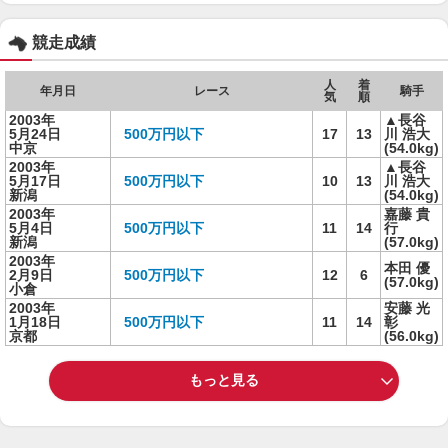
競走成績
人
着
年月日
レース
騎手
気
順
2003年
▲長谷
5月24日
500万円以下
17
13
川 浩大
中京
(54.0kg)
2003年
▲長谷
5月17日
500万円以下
10
13
川 浩大
新潟
(54.0kg)
2003年
嘉藤 貴
5月4日
500万円以下
11
14
行
新潟
(57.0kg)
2003年
本田 優
2月9日
500万円以下
12
6
(57.0kg)
小倉
2003年
安藤 光
1月18日
500万円以下
11
14
彰
京都
(56.0kg)
もっと見る