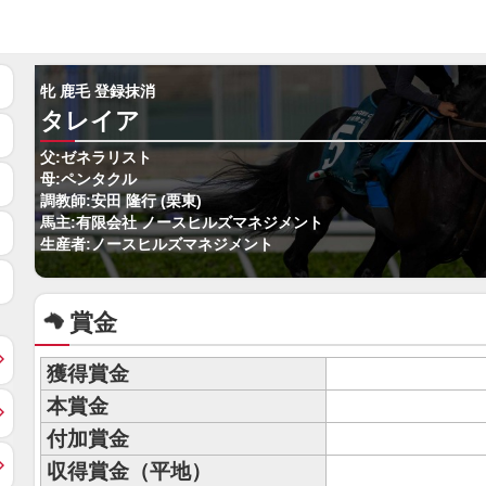
牝 鹿毛 登録抹消
タレイア
父:ゼネラリスト
母:ペンタクル
調教師:安田 隆行 (栗東)
馬主:有限会社 ノースヒルズマネジメント
生産者:ノースヒルズマネジメント
賞金
獲得賞金
本賞金
付加賞金
収得賞金（平地）