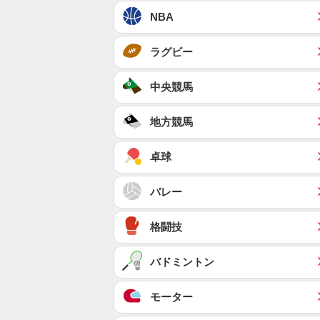
NBA
ラグビー
中央競馬
地方競馬
卓球
バレー
格闘技
バドミントン
モーター