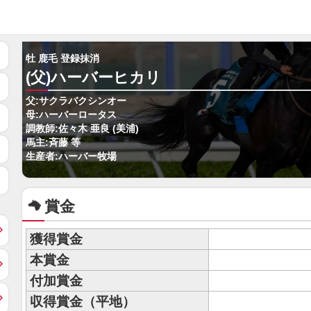
牡 鹿毛 登録抹消
(父)ハーバーヒカリ
父:サクラバクシンオー
母:ハーバーロータス
調教師:佐々木 亜良 (美浦)
馬主:斉藤 等
生産者:ハーバー牧場
賞金
獲得賞金
本賞金
付加賞金
収得賞金（平地）