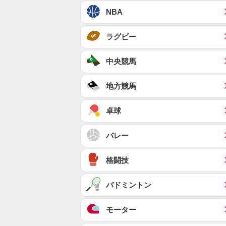
NBA
ラグビー
中央競馬
地方競馬
卓球
バレー
格闘技
バドミントン
モーター