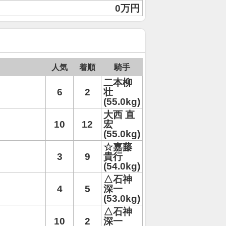
0万円
人気
着順
騎手
二本柳
6
2
壮
(55.0kg)
大西 直
10
12
宏
(55.0kg)
☆嘉藤
3
9
貴行
(54.0kg)
△石神
4
5
深一
(53.0kg)
△石神
10
2
深一