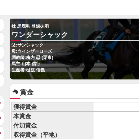
牡 黒鹿毛 登録抹消
ワンダーシャック
父:サンシャック
母:ウインザーローズ
調教師:梅内 忍 (栗東)
馬主:山本 信行
生産者:樋渡 信義
賞金
獲得賞金
本賞金
付加賞金
収得賞金（平地）