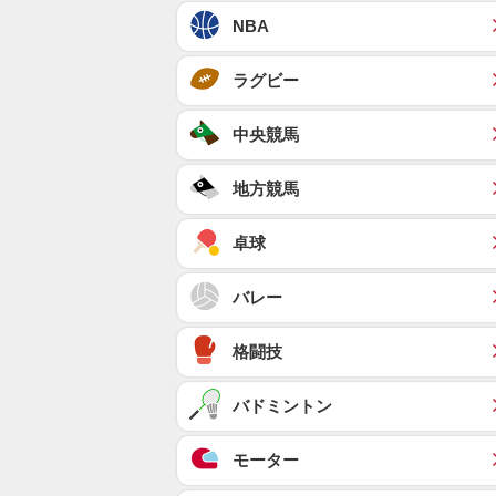
NBA
ラグビー
中央競馬
地方競馬
卓球
バレー
格闘技
バドミントン
モーター