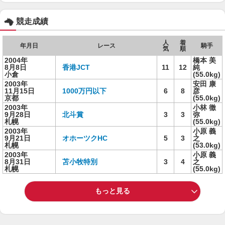
競走成績
人
着
年月日
レース
騎手
気
順
2004年
橋本 美
8月8日
香港JCT
11
12
純
小倉
(55.0kg)
2003年
安田 康
11月15日
1000万円以下
6
8
彦
京都
(55.0kg)
2003年
小林 徹
9月28日
北斗賞
3
3
弥
札幌
(55.0kg)
2003年
小原 義
9月21日
オホーツクHC
5
3
之
札幌
(53.0kg)
2003年
小原 義
8月31日
苫小牧特別
3
4
之
札幌
(55.0kg)
もっと見る