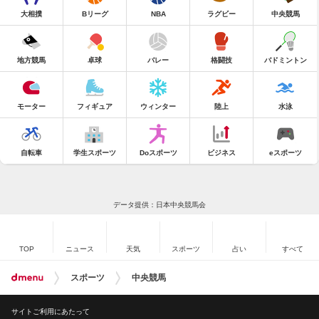
大相撲
Bリーグ
NBA
ラグビー
中央競馬
地方競馬
卓球
バレー
格闘技
バドミントン
モーター
フィギュア
ウィンター
陸上
水泳
自転車
学生スポーツ
Doスポーツ
ビジネス
eスポーツ
データ提供：日本中央競馬会
TOP
ニュース
天気
スポーツ
占い
すべて
スポーツ
中央競馬
サイトご利用にあたって