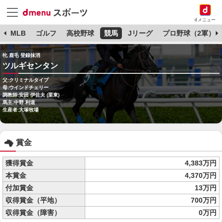
dメニュー
球
MLB
ゴルフ
高校野球
競馬
Jリーグ
プロ野球（2軍）
牝 鹿毛 登録抹消
ツルギセンタン
父:クリミナルタイプ
母:ウインドチェリー
調教師:安田 伊佐夫 (栗東)
馬主:中野 利道
生産者:大塚牧場
賞金
獲得賞金
4,383万円
本賞金
4,370万円
付加賞金
13万円
収得賞金（平地）
700万円
収得賞金（障害）
0万円