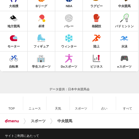
大相撲
Bリーグ
NBA
ラグビー
中央競馬
地方競馬
卓球
バレー
格闘技
バドミントン
モーター
フィギュア
ウィンター
陸上
水泳
自転車
学生スポーツ
Doスポーツ
ビジネス
eスポーツ
データ提供：日本中央競馬会
TOP
ニュース
天気
スポーツ
占い
すべて
スポーツ
中央競馬
サイトご利用にあたって