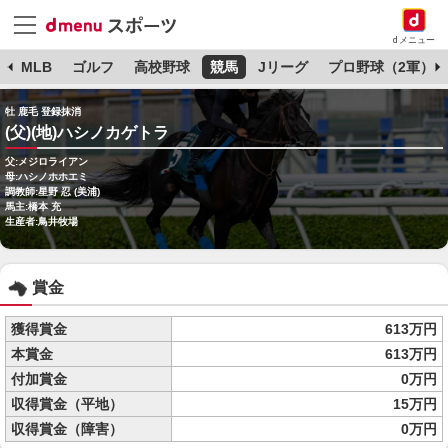
dメニュー
球
MLB
ゴルフ
高校野球
競馬
Jリーグ
プロ野球（2軍）
牡 鹿毛 登録抹消
(父)(地)ハシノカゲトラ
父:メジロライアン
母:ハシノホホエミ
調教師:星野 忍 (美浦)
馬主:橋本 充
生産者:鳥井牧場
賞金
獲得賞金
613万円
本賞金
613万円
付加賞金
0万円
収得賞金（平地）
15万円
収得賞金（障害）
0万円