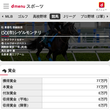
dメニュー
球
MLB
ゴルフ
高校野球
競馬
Jリーグ
プロ野球（2軍）
牡 青鹿毛 登録抹消
(父)(市)シゲルモンテリ
父:サクラチトセオー
母:ミルフオードベスト
調教師:富田 一幸 (美浦)
馬主:森中 蕃
生産者:原口フアーム
賞金
獲得賞金
77万円
本賞金
77万円
付加賞金
0万円
収得賞金（平地）
0万円
収得賞金（障害）
0万円