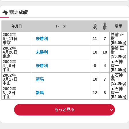
競走成績
人
着
年月日
レース
騎手
気
順
2002年
勝浦 正
5月11日
未勝利
11
7
樹
東京
(55.0kg)
2002年
勝浦 正
4月28日
未勝利
10
10
樹
東京
(55.0kg)
2002年
▲石神
4月6日
未勝利
8
4
深一
中山
(52.0kg)
2002年
▲石神
3月17日
新馬
10
7
深一
中山
(52.0kg)
2002年
▲石神
3月2日
新馬
12
8
深一
中山
(52.0kg)
もっと見る