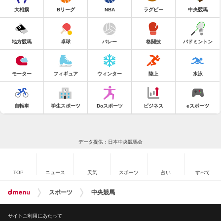
大相撲
Bリーグ
NBA
ラグビー
中央競馬
地方競馬
卓球
バレー
格闘技
バドミントン
モーター
フィギュア
ウィンター
陸上
水泳
自転車
学生スポーツ
Doスポーツ
ビジネス
eスポーツ
データ提供：日本中央競馬会
TOP
ニュース
天気
スポーツ
占い
すべて
スポーツ
中央競馬
サイトご利用にあたって