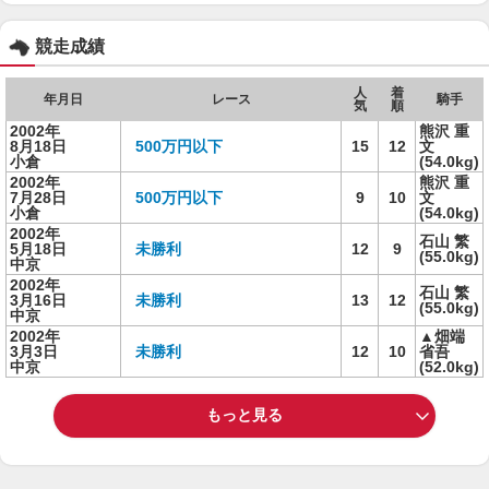
競走成績
人
着
年月日
レース
騎手
気
順
2002年
熊沢 重
8月18日
500万円以下
15
12
文
小倉
(54.0kg)
2002年
熊沢 重
7月28日
500万円以下
9
10
文
小倉
(54.0kg)
2002年
石山 繁
5月18日
未勝利
12
9
(55.0kg)
中京
2002年
石山 繁
3月16日
未勝利
13
12
(55.0kg)
中京
2002年
▲畑端
3月3日
未勝利
12
10
省吾
中京
(52.0kg)
もっと見る