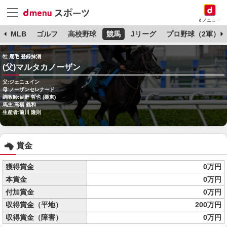
dメニュー
球
MLB
ゴルフ
高校野球
競馬
Jリーグ
プロ野球（2軍）
牡 鹿毛 登録抹消
(父)マルタカノーザン
父:ジェニュイン
母:ノーザンセレナード
調教師:目野 哲也 (栗東)
馬主:高橋 義和
生産者:前川 隆則
賞金
獲得賞金
0万円
本賞金
0万円
付加賞金
0万円
収得賞金（平地）
200万円
収得賞金（障害）
0万円