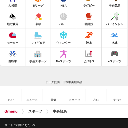
大相撲
Bリーグ
NBA
ラグビー
中央競馬
地方競馬
卓球
バレー
格闘技
バドミントン
モーター
フィギュア
ウィンター
陸上
水泳
自転車
学生スポーツ
Doスポーツ
ビジネス
eスポーツ
データ提供：日本中央競馬会
TOP
ニュース
天気
スポーツ
占い
すべて
スポーツ
中央競馬
サイトご利用にあたって