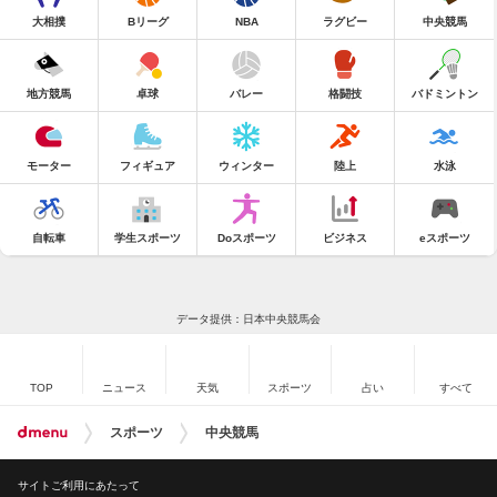
大相撲
Bリーグ
NBA
ラグビー
中央競馬
地方競馬
卓球
バレー
格闘技
バドミントン
モーター
フィギュア
ウィンター
陸上
水泳
自転車
学生スポーツ
Doスポーツ
ビジネス
eスポーツ
データ提供：日本中央競馬会
TOP
ニュース
天気
スポーツ
占い
すべて
スポーツ
中央競馬
サイトご利用にあたって