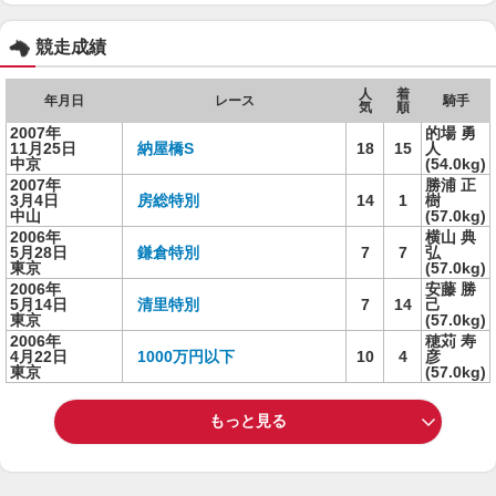
競走成績
人
着
年月日
レース
騎手
気
順
2007年
的場 勇
11月25日
納屋橋S
18
15
人
中京
(54.0kg)
2007年
勝浦 正
3月4日
房総特別
14
1
樹
中山
(57.0kg)
2006年
横山 典
5月28日
鎌倉特別
7
7
弘
東京
(57.0kg)
2006年
安藤 勝
5月14日
清里特別
7
14
己
東京
(57.0kg)
2006年
穂苅 寿
4月22日
1000万円以下
10
4
彦
東京
(57.0kg)
もっと見る