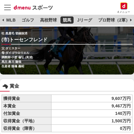
dメニュー
球
MLB
ゴルフ
高校野球
競馬
Jリーグ
プロ野球（2軍）
牡 黒鹿毛 登録抹消
(市)トーセンフレンド
父:ダミスター
母:ダイゴウロリエル
調教師:小笠 倫弘 (美浦)
馬主:島川 隆哉
生産者:猿橋 義昭
賞金
獲得賞金
9,607万円
本賞金
9,467万円
付加賞金
140万円
収得賞金（平地）
1,500万円
収得賞金（障害）
0万円