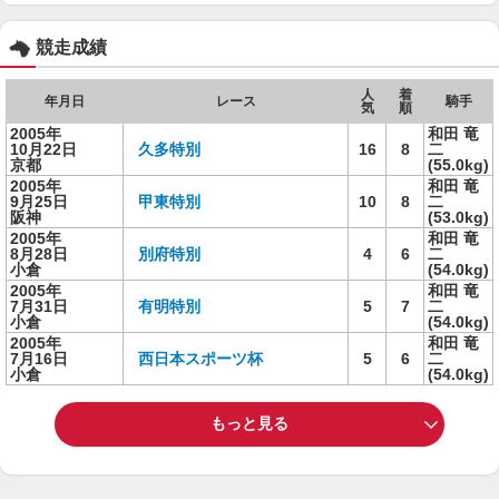
競走成績
人
着
年月日
レース
騎手
気
順
2005年
和田 竜
10月22日
久多特別
16
8
二
京都
(55.0kg)
2005年
和田 竜
9月25日
甲東特別
10
8
二
阪神
(53.0kg)
2005年
和田 竜
8月28日
別府特別
4
6
二
小倉
(54.0kg)
2005年
和田 竜
7月31日
有明特別
5
7
二
小倉
(54.0kg)
2005年
和田 竜
7月16日
西日本スポーツ杯
5
6
二
小倉
(54.0kg)
もっと見る