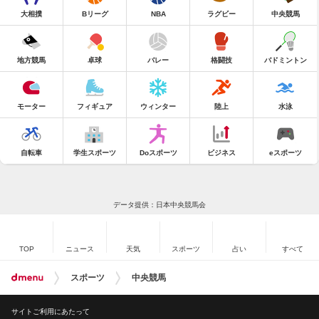
大相撲
Bリーグ
NBA
ラグビー
中央競馬
地方競馬
卓球
バレー
格闘技
バドミントン
モーター
フィギュア
ウィンター
陸上
水泳
自転車
学生スポーツ
Doスポーツ
ビジネス
eスポーツ
データ提供：日本中央競馬会
TOP
ニュース
天気
スポーツ
占い
すべて
スポーツ
中央競馬
サイトご利用にあたって