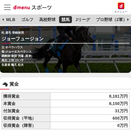
dメニュー
球
MLB
ゴルフ
高校野球
競馬
Jリーグ
プロ野球（2軍）
牝 鹿毛 登録抹消
ジョーフュージョン
父:オペラハウス
母:ジョーエスペランス
調教師:柴田 光陽 (栗東)
馬主:上田 けい子
生産者:橋爪 松夫
賞金
獲得賞金
8,181万円
本賞金
8,150万円
付加賞金
31万円
収得賞金（平地）
600万円
収得賞金（障害）
0万円