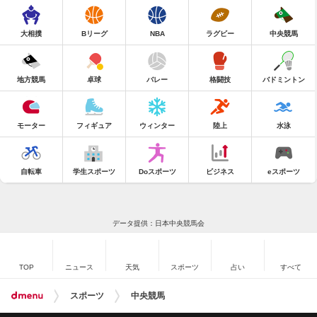
大相撲
Bリーグ
NBA
ラグビー
中央競馬
地方競馬
卓球
バレー
格闘技
バドミントン
モーター
フィギュア
ウィンター
陸上
水泳
自転車
学生スポーツ
Doスポーツ
ビジネス
eスポーツ
データ提供：日本中央競馬会
TOP
ニュース
天気
スポーツ
占い
すべて
スポーツ
中央競馬