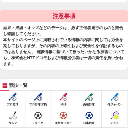
注意事項
結果・成績・オッズなどのデータは、必ず主催者発行のものと照合
し確認してください。
本サイトのページ上に掲載されている情報の内容に関しては万全を
期しておりますが、その内容の正確性および安全性を保証するもの
ではありません。 当該情報に基づいて被ったいかなる損害について
も、株式会社NTTドコモおよび情報提供者は一切の責任を負いかね
ます。
競技一覧
プロ野球
プロ野球(2軍)
MLB
高校野球
侍ジャパン
ゴルフ
Jリーグ
海外サッカー
日本代表
テニス