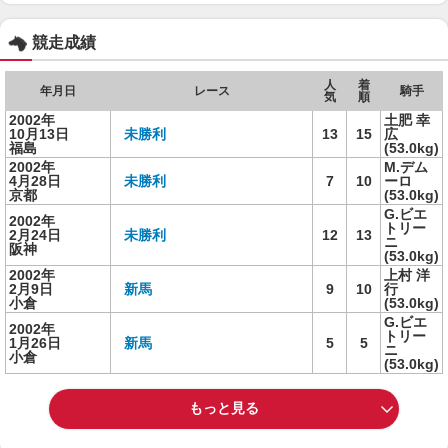
競走成績
人
着
年月日
レース
騎手
気
順
2002年
土肥 幸
10月13日
未勝利
13
15
広
福島
(53.0kg)
2002年
M.デム
4月28日
未勝利
7
10
ーロ
京都
(53.0kg)
G.ビエ
2002年
トリー
2月24日
未勝利
12
13
ニ
阪神
(53.0kg)
2002年
上村 洋
2月9日
新馬
9
10
行
小倉
(53.0kg)
G.ビエ
2002年
トリー
1月26日
新馬
5
5
ニ
小倉
(53.0kg)
もっと見る