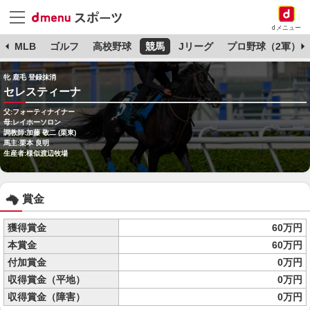
dメニュー
球
MLB
ゴルフ
高校野球
競馬
Jリーグ
プロ野球（2軍）
牝 鹿毛 登録抹消
セレスティーナ
父:フォーティナイナー
母:レイホーソロン
調教師:加藤 敬二 (栗東)
馬主:栗本 良明
生産者:様似渡辺牧場
賞金
獲得賞金
60万円
本賞金
60万円
付加賞金
0万円
収得賞金（平地）
0万円
収得賞金（障害）
0万円