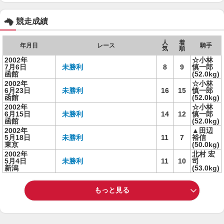
競走成績
人
着
年月日
レース
騎手
気
順
2002年
☆小林
7月6日
未勝利
8
9
慎一郎
函館
(52.0kg)
2002年
☆小林
6月23日
未勝利
16
15
慎一郎
函館
(52.0kg)
2002年
☆小林
6月15日
未勝利
14
12
慎一郎
函館
(52.0kg)
2002年
▲田辺
5月18日
未勝利
11
7
裕信
東京
(50.0kg)
2002年
北村 宏
5月4日
未勝利
11
10
司
新潟
(53.0kg)
もっと見る