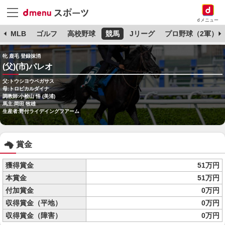
dメニュー
球
MLB
ゴルフ
高校野球
競馬
Jリーグ
プロ野球（2軍）
牝 鹿毛 登録抹消
(父)(市)パレオ
父:トウシヨウペガサス
母:トロピカルダイナ
調教師:小桧山 悟 (美浦)
馬主:岡田 牧雄
生産者:野付ライデイングフアーム
賞金
獲得賞金
51万円
本賞金
51万円
付加賞金
0万円
収得賞金（平地）
0万円
収得賞金（障害）
0万円