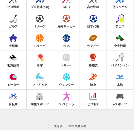
プロ野球
プロ野球(2軍)
MLB
高校野球
侍ジャパン
ゴルフ
Jリーグ
海外サッカー
日本代表
テニス
大相撲
Bリーグ
NBA
ラグビー
中央競馬
地方競馬
卓球
バレー
格闘技
バドミントン
モーター
フィギュア
ウィンター
陸上
水泳
自転車
学生スポーツ
Doスポーツ
ビジネス
eスポーツ
データ提供：日本中央競馬会