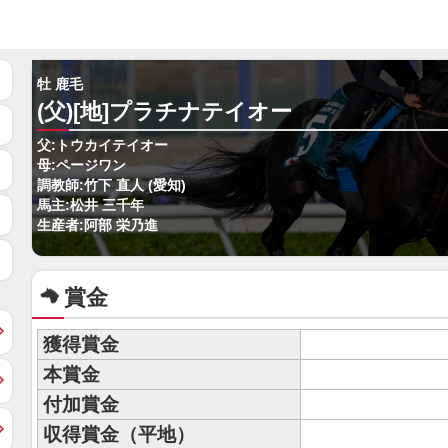
牡 鹿毛
(父)[地]プラチナテイオー
父:トウカイテイオー
母:ページワン
調教師:竹下 直人 (愛知)
馬主:松井 三千年
生産者:阿部 栄乃進
賞金
獲得賞金
本賞金
付加賞金
収得賞金（平地）