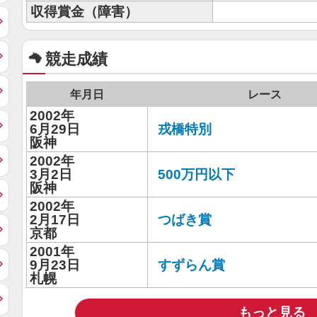
収得賞金（障害）
競走成績
年月日
レース
2002年
6月29日
戎橋特別
阪神
2002年
3月2日
500万円以下
阪神
2002年
2月17日
つばき賞
京都
2001年
9月23日
すずらん賞
札幌
もっと見る