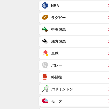
NBA
ラグビー
中央競馬
地方競馬
卓球
バレー
格闘技
バドミントン
モーター