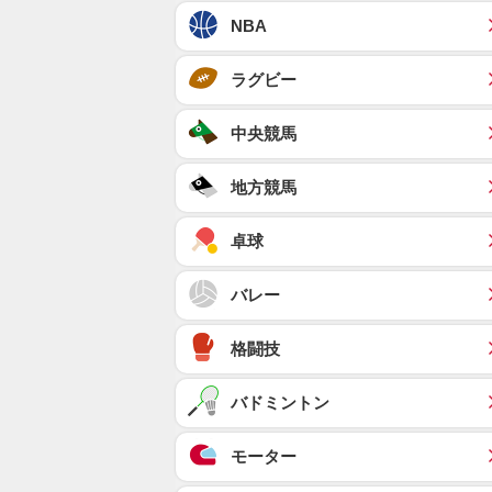
NBA
ラグビー
中央競馬
地方競馬
卓球
バレー
格闘技
バドミントン
モーター