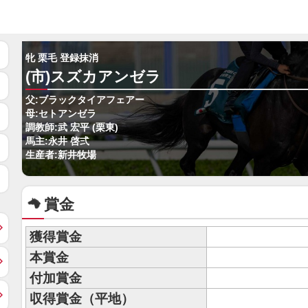
牝 栗毛 登録抹消
(市)スズカアンゼラ
父:ブラックタイアフェアー
母:セトアンゼラ
調教師:武 宏平 (栗東)
馬主:永井 啓弍
生産者:新井牧場
賞金
獲得賞金
本賞金
付加賞金
収得賞金（平地）