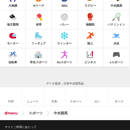
大相撲
Bリーグ
NBA
ラグビー
中央競馬
地方競馬
卓球
バレー
格闘技
バドミントン
モーター
フィギュア
ウィンター
陸上
水泳
自転車
学生スポーツ
Doスポーツ
ビジネス
eスポーツ
データ提供：日本中央競馬会
TOP
ニュース
天気
スポーツ
占い
すべて
スポーツ
中央競馬
サイトご利用にあたって