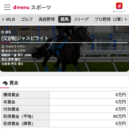
dメニュー
球
MLB
ゴルフ
高校野球
競馬
Jリーグ
プロ野球（2軍）
牡 鹿毛
(父)[地]ジャスピライト
父:ワカオライデン
母:キタノティアラ
調教師:一倉 昌行 (高崎)
馬主:星野 壽市
生産者:芦谷 清太
賞金
獲得賞金
0万円
本賞金
0万円
付加賞金
0万円
収得賞金（平地）
90万円
収得賞金（障害）
0万円