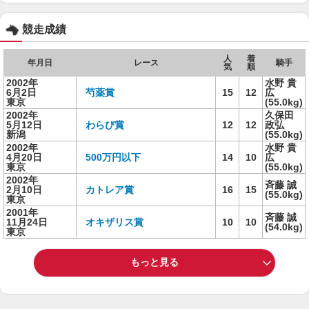
競走成績
人
着
年月日
レース
騎手
気
順
2002年
水野 貴
6月2日
芍薬賞
15
12
広
東京
(55.0kg)
2002年
久保田
5月12日
わらび賞
12
12
政弘
新潟
(55.0kg)
2002年
水野 貴
4月20日
500万円以下
14
10
広
東京
(55.0kg)
2002年
斉藤 誠
2月10日
カトレア賞
16
15
(55.0kg)
東京
2001年
斉藤 誠
11月24日
オキザリス賞
10
10
(54.0kg)
東京
もっと見る