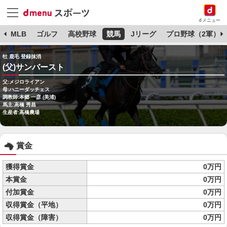
dメニュー
球
MLB
ゴルフ
高校野球
競馬
Jリーグ
プロ野球（2軍）
牡 鹿毛 登録抹消
(父)サンバースト
父:メジロライアン
母:ハニーダッチェス
調教師:本郷 一彦 (美浦)
馬主:高橋 秀昌
生産者:高橋農場
賞金
獲得賞金
0万円
本賞金
0万円
付加賞金
0万円
収得賞金（平地）
0万円
収得賞金（障害）
0万円