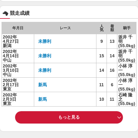
競走成績
人
着
年月日
レース
騎手
気
順
2002年
坂井 千
4月27日
未勝利
9
13
明
新潟
(55.0kg)
2002年
坂井 千
4月14日
未勝利
15
14
明
中山
(55.0kg)
2002年
小林 淳
3月10日
未勝利
14
16
一
中山
(55.0kg)
2002年
小林 淳
2月17日
新馬
11
6
一
東京
(55.0kg)
2002年
石崎 隆
2月3日
新馬
10
11
之
東京
(55.0kg)
もっと見る