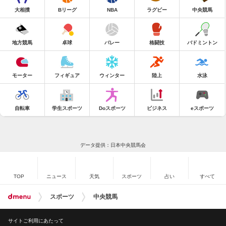
大相撲
Bリーグ
NBA
ラグビー
中央競馬
地方競馬
卓球
バレー
格闘技
バドミントン
モーター
フィギュア
ウィンター
陸上
水泳
自転車
学生スポーツ
Doスポーツ
ビジネス
eスポーツ
データ提供：日本中央競馬会
TOP
ニュース
天気
スポーツ
占い
すべて
スポーツ
中央競馬
サイトご利用にあたって