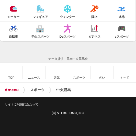
モーター
フィギュア
ウィンター
陸上
水泳
自転車
学生スポーツ
Doスポーツ
ビジネス
eスポーツ
データ提供：日本中央競馬会
TOP
ニュース
天気
スポーツ
占い
すべて
スポーツ
中央競馬
サイトご利用にあたって
(C) NTT DOCOMO, INC.