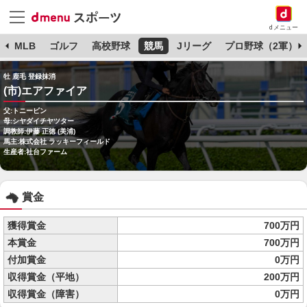
dメニュー
球
MLB
ゴルフ
高校野球
競馬
Jリーグ
プロ野球（2軍）
牡 鹿毛 登録抹消
(市)エアファイア
父:トニービン
母:シヤダイチヤツター
調教師:伊藤 正徳 (美浦)
馬主:株式会社 ラッキーフィールド
生産者:社台ファーム
賞金
獲得賞金
700万円
本賞金
700万円
付加賞金
0万円
収得賞金（平地）
200万円
収得賞金（障害）
0万円