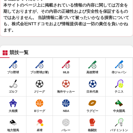
本サイトのページ上に掲載されている情報の内容に関しては万全を
期しておりますが、その内容の正確性および安全性を保証するもの
ではありません。 当該情報に基づいて被ったいかなる損害について
も、株式会社NTTドコモおよび情報提供者は一切の責任を負いかね
ます。
競技一覧
プロ野球
プロ野球(2軍)
MLB
高校野球
侍ジャパン
ゴルフ
Jリーグ
海外サッカー
日本代表
テニス
大相撲
Bリーグ
NBA
ラグビー
中央競馬
地方競馬
卓球
バレー
格闘技
バドミントン