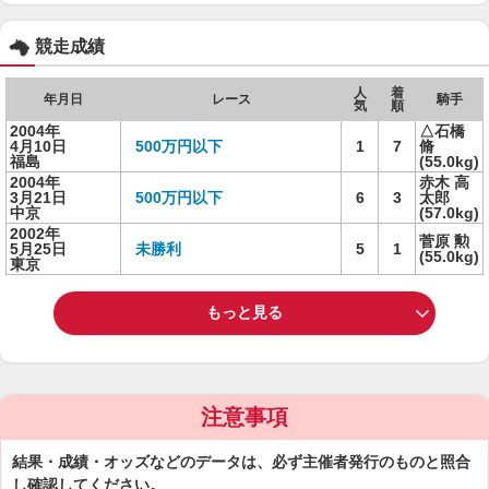
競走成績
人
着
年月日
レース
騎手
気
順
2004年
△石橋
4月10日
500万円以下
1
7
脩
福島
(55.0kg)
2004年
赤木 高
3月21日
500万円以下
6
3
太郎
中京
(57.0kg)
2002年
菅原 勲
5月25日
未勝利
5
1
(55.0kg)
東京
もっと見る
注意事項
結果・成績・オッズなどのデータは、必ず主催者発行のものと照合
し確認してください。