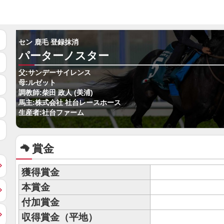
セン 鹿毛 登録抹消
パーターノスター
父:サンデーサイレンス
母:ルゼット
調教師:柴田 政人 (美浦)
馬主:株式会社 社台レースホース
生産者:社台ファーム
賞金
獲得賞金
本賞金
付加賞金
収得賞金（平地）