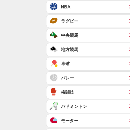
NBA
ラグビー
中央競馬
地方競馬
卓球
バレー
格闘技
バドミントン
モーター