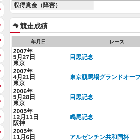
収得賞金（障害）
競走成績
年月日
レース
2007年
5月27日
目黒記念
東京
2007年
4月21日
東京競馬場グランドオー
東京
2006年
5月28日
目黒記念
東京
2005年
12月11日
鳴尾記念
阪神
2005年
11月6日
アルゼンチン共和国杯