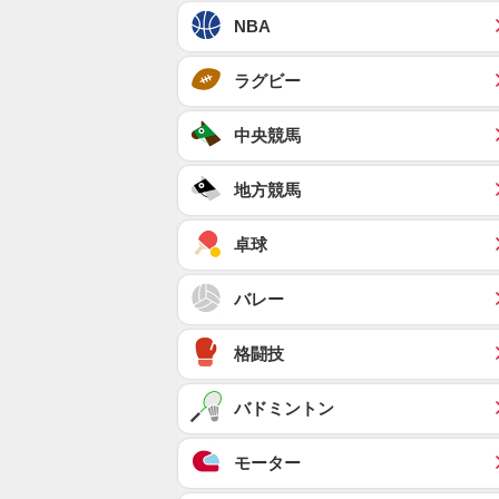
NBA
ラグビー
中央競馬
地方競馬
卓球
バレー
格闘技
バドミントン
モーター