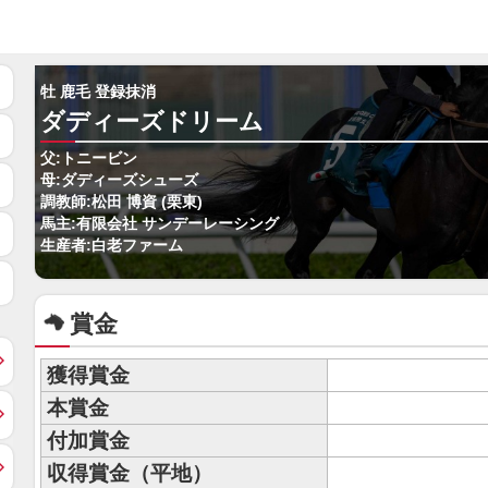
牡 鹿毛 登録抹消
ダディーズドリーム
父:トニービン
母:ダディーズシューズ
調教師:松田 博資 (栗東)
馬主:有限会社 サンデーレーシング
生産者:白老ファーム
賞金
獲得賞金
本賞金
付加賞金
収得賞金（平地）