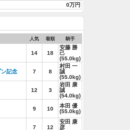
0万円
人気
着順
騎手
安藤 勝
14
18
己
(55.0kg)
村田 一
プン記念
7
8
誠
(55.0kg)
岩田 康
12
3
誠
(54.0kg)
本田 優
9
10
(55.0kg)
安田 康
7
12
彦