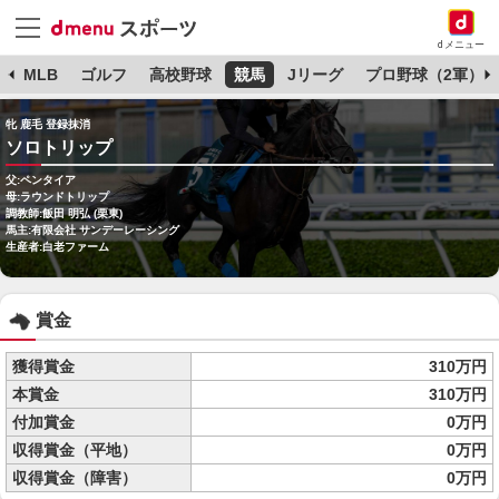
dメニュー
球
MLB
ゴルフ
高校野球
競馬
Jリーグ
プロ野球（2軍）
牝 鹿毛 登録抹消
ソロトリップ
父:ペンタイア
母:ラウンドトリップ
調教師:飯田 明弘 (栗東)
馬主:有限会社 サンデーレーシング
生産者:白老ファーム
賞金
獲得賞金
310万円
本賞金
310万円
付加賞金
0万円
収得賞金（平地）
0万円
収得賞金（障害）
0万円