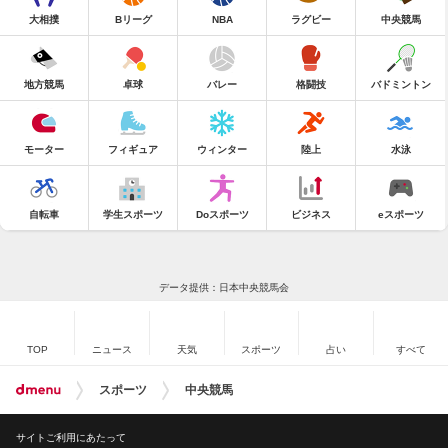
大相撲
Bリーグ
NBA
ラグビー
中央競馬
地方競馬
卓球
バレー
格闘技
バドミントン
モーター
フィギュア
ウィンター
陸上
水泳
自転車
学生スポーツ
Doスポーツ
ビジネス
eスポーツ
データ提供：日本中央競馬会
TOP
ニュース
天気
スポーツ
占い
すべて
スポーツ
中央競馬
サイトご利用にあたって