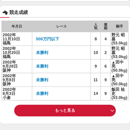
競走成績
人
着
年月日
レース
騎手
気
順
2002年
野元 昭
11月10日
500万円以下
8
4
嘉
福島
(53.0kg)
2002年
野元 昭
10月20日
未勝利
10
2
嘉
福島
(53.0kg)
2002年
▲田中
9月28日
未勝利
9
6
亮
阪神
(50.0kg)
2002年
▲田中
9月8日
未勝利
11
9
亮
阪神
(50.0kg)
2002年
飯田 祐
8月3日
未勝利
14
9
史
小倉
(53.0kg)
もっと見る