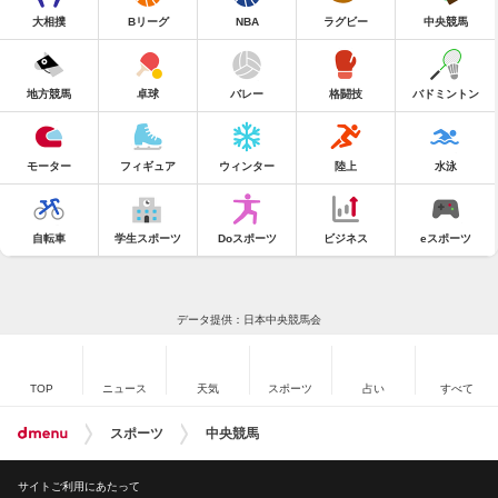
大相撲
Bリーグ
NBA
ラグビー
中央競馬
地方競馬
卓球
バレー
格闘技
バドミントン
モーター
フィギュア
ウィンター
陸上
水泳
自転車
学生スポーツ
Doスポーツ
ビジネス
eスポーツ
データ提供：日本中央競馬会
TOP
ニュース
天気
スポーツ
占い
すべて
スポーツ
中央競馬
サイトご利用にあたって