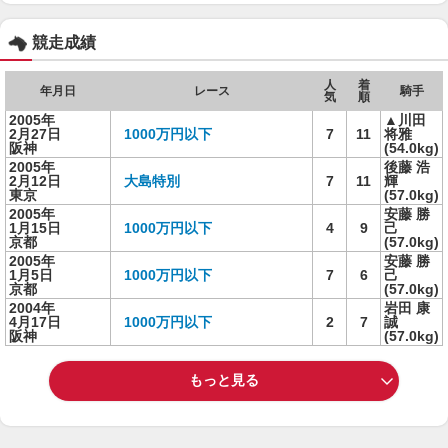
競走成績
人
着
年月日
レース
騎手
気
順
2005年
▲川田
2月27日
1000万円以下
7
11
将雅
阪神
(54.0kg)
2005年
後藤 浩
2月12日
大島特別
7
11
輝
東京
(57.0kg)
2005年
安藤 勝
1月15日
1000万円以下
4
9
己
京都
(57.0kg)
2005年
安藤 勝
1月5日
1000万円以下
7
6
己
京都
(57.0kg)
2004年
岩田 康
4月17日
1000万円以下
2
7
誠
阪神
(57.0kg)
もっと見る