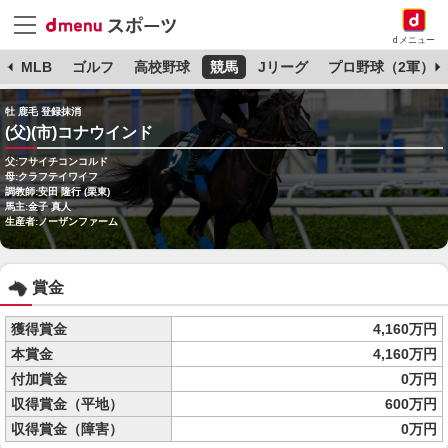
dメニュー
球
MLB
ゴルフ
高校野球
競馬
Jリーグ
プロ野球（2軍）
牡 鹿毛 登録抹消
(父)(市)コナウインド
父:フサイチコンコルド
母:クラフテイワイフ
調教師:安田 隆行 (栗東)
馬主:金子 真人
生産者:ノーザンファーム
賞金
獲得賞金
4,160万円
本賞金
4,160万円
付加賞金
0万円
収得賞金（平地）
600万円
収得賞金（障害）
0万円