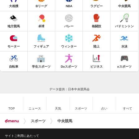
大相撲
Bリーグ
NBA
ラグビー
中央競馬
地方競馬
卓球
バレー
格闘技
バドミントン
モーター
フィギュア
ウィンター
陸上
水泳
自転車
学生スポーツ
Doスポーツ
ビジネス
eスポーツ
データ提供：日本中央競馬会
TOP
ニュース
天気
スポーツ
占い
すべて
スポーツ
中央競馬
サイトご利用にあたって