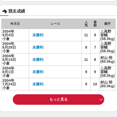
競走成績
人
着
年月日
レース
騎手
気
順
2004年
△高野
9月4日
未勝利
11
9
容輔
小倉
(58.0kg)
2004年
△高野
8月29日
未勝利
8
7
容輔
小倉
(58.0kg)
2004年
村山 明
8月14日
未勝利
11
8
(60.0kg)
小倉
2004年
△高野
8月1日
未勝利
9
9
容輔
小倉
(58.0kg)
2004年
村山 明
7月24日
未勝利
9
10
(60.0kg)
小倉
もっと見る