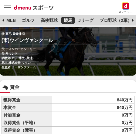
dメニュー
球
MLB
ゴルフ
高校野球
競馬
Jリーグ
プロ野球（2軍）
牡 栗毛 登録抹消
(市)ウインヴァンクール
父:ティンバーカントリー
母:サウンド
調教師:戸田 博文 (美浦)
馬主:株式会社 ウイン
生産者:ノーザンファーム
賞金
獲得賞金
840万円
本賞金
840万円
付加賞金
0万円
収得賞金（平地）
0万円
収得賞金（障害）
0万円