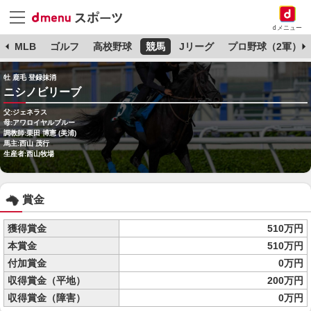
dメニュー
球
MLB
ゴルフ
高校野球
競馬
Jリーグ
プロ野球（2軍）
牡 鹿毛 登録抹消
ニシノビリーブ
父:ジェネラス
母:アワロイヤルブルー
調教師:栗田 博憲 (美浦)
馬主:西山 茂行
生産者:西山牧場
賞金
獲得賞金
510万円
本賞金
510万円
付加賞金
0万円
収得賞金（平地）
200万円
収得賞金（障害）
0万円