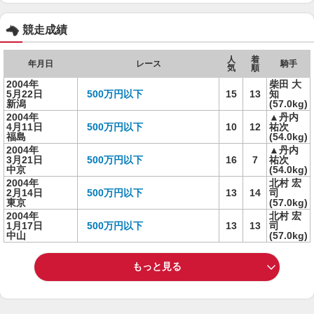
競走成績
人
着
年月日
レース
騎手
気
順
2004年
柴田 大
5月22日
500万円以下
15
13
知
新潟
(57.0kg)
2004年
▲丹内
4月11日
500万円以下
10
12
祐次
福島
(54.0kg)
2004年
▲丹内
3月21日
500万円以下
16
7
祐次
中京
(54.0kg)
2004年
北村 宏
2月14日
500万円以下
13
14
司
東京
(57.0kg)
2004年
北村 宏
1月17日
500万円以下
13
13
司
中山
(57.0kg)
もっと見る