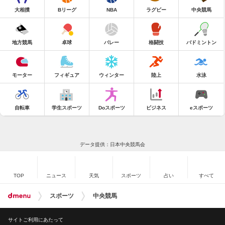
大相撲
Bリーグ
NBA
ラグビー
中央競馬
地方競馬
卓球
バレー
格闘技
バドミントン
モーター
フィギュア
ウィンター
陸上
水泳
自転車
学生スポーツ
Doスポーツ
ビジネス
eスポーツ
データ提供：日本中央競馬会
TOP
ニュース
天気
スポーツ
占い
すべて
スポーツ
中央競馬
サイトご利用にあたって