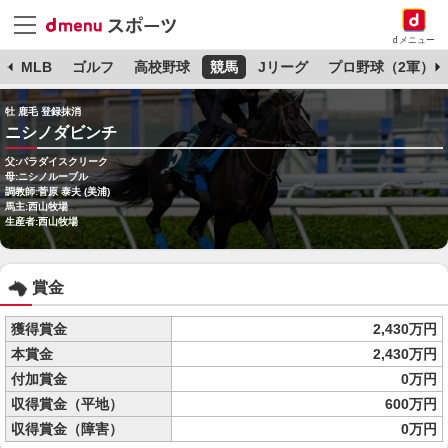
dメニュー
球
MLB
ゴルフ
高校野球
競馬
Jリーグ
プロ野球（2軍）
牡 鹿毛 登録抹消
ニシノダビンチ
父:パラダイスクリーク
母:ニシノルーブル
調教師:菅原 泰夫 (美浦)
馬主:西山牧場
生産者:西山牧場
賞金
獲得賞金
2,430万円
本賞金
2,430万円
付加賞金
0万円
収得賞金（平地）
600万円
収得賞金（障害）
0万円