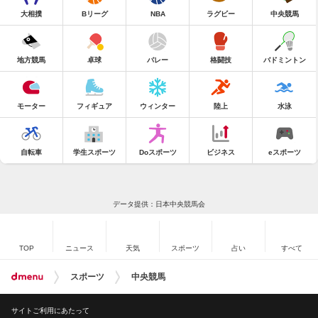
大相撲
Bリーグ
NBA
ラグビー
中央競馬
地方競馬
卓球
バレー
格闘技
バドミントン
モーター
フィギュア
ウィンター
陸上
水泳
自転車
学生スポーツ
Doスポーツ
ビジネス
eスポーツ
データ提供：日本中央競馬会
TOP
ニュース
天気
スポーツ
占い
すべて
スポーツ
中央競馬
サイトご利用にあたって