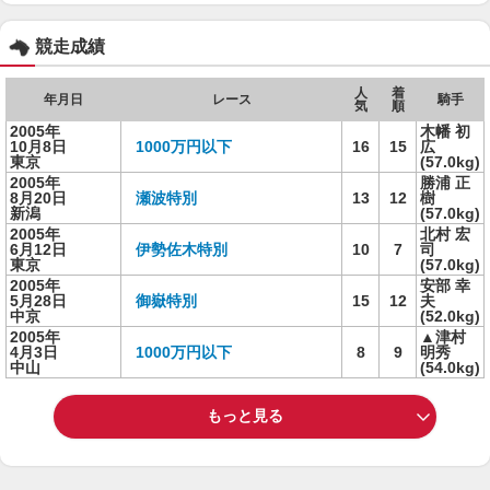
競走成績
人
着
年月日
レース
騎手
気
順
2005年
木幡 初
10月8日
1000万円以下
16
15
広
東京
(57.0kg)
2005年
勝浦 正
8月20日
瀬波特別
13
12
樹
新潟
(57.0kg)
2005年
北村 宏
6月12日
伊勢佐木特別
10
7
司
東京
(57.0kg)
2005年
安部 幸
5月28日
御嶽特別
15
12
夫
中京
(52.0kg)
2005年
▲津村
4月3日
1000万円以下
8
9
明秀
中山
(54.0kg)
もっと見る