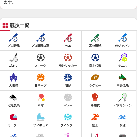
ます。
競技一覧
プロ野球
プロ野球(2軍)
MLB
高校野球
侍ジャパン
ゴルフ
Jリーグ
海外サッカー
日本代表
テニス
大相撲
Bリーグ
NBA
ラグビー
中央競馬
地方競馬
卓球
バレー
格闘技
バドミントン
モーター
フィギュア
ウィンター
陸上
水泳