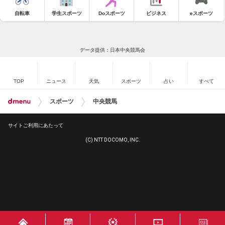
自転車
学生スポーツ
Doスポーツ
ビジネス
eスポーツ
データ提供：日本中央競馬会
TOP
ニュース
天気
スポーツ
占い
すべて
スポーツ
中央競馬
サイトご利用にあたって
(C) NTT DOCOMO, INC.