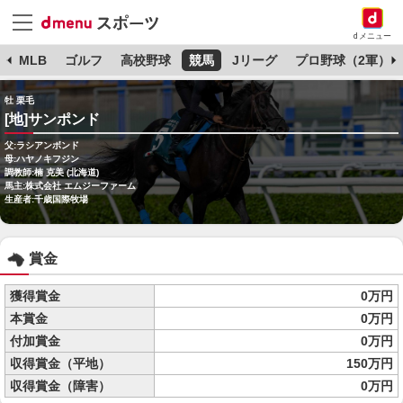
dメニュー
球
MLB
ゴルフ
高校野球
競馬
Jリーグ
プロ野球（2軍）
牡 栗毛
[地]サンポンド
父:ラシアンボンド
母:ハヤノキフジン
調教師:楠 克美 (北海道)
馬主:株式会社 エムジーファーム
生産者:千歳国際牧場
賞金
獲得賞金
0万円
本賞金
0万円
付加賞金
0万円
収得賞金（平地）
150万円
収得賞金（障害）
0万円