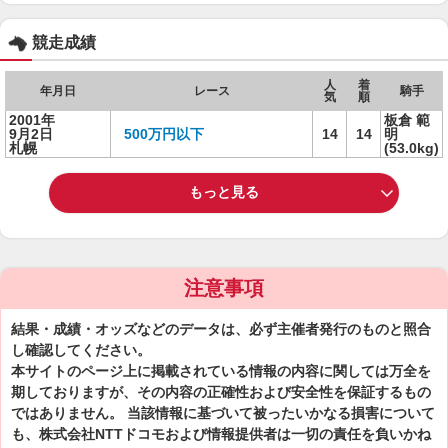
競走成績
人
着
年月日
レース
騎手
気
順
2001年
板倉 範
9月2日
500万円以下
14
14
明
札幌
(53.0kg)
もっと見る
注意事項
結果・成績・オッズなどのデータは、必ず主催者発行のものと照合
し確認してください。
本サイトのページ上に掲載されている情報の内容に関しては万全を
期しておりますが、その内容の正確性および安全性を保証するもの
ではありません。 当該情報に基づいて被ったいかなる損害について
も、株式会社NTTドコモおよび情報提供者は一切の責任を負いかね