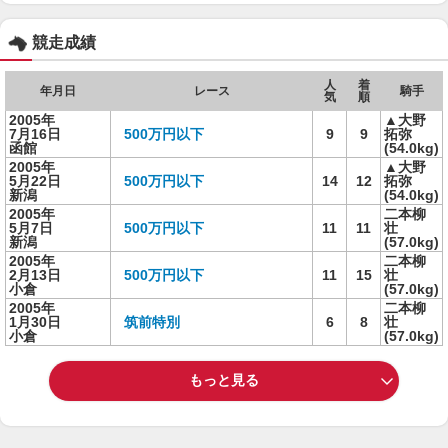
競走成績
人
着
年月日
レース
騎手
気
順
2005年
▲大野
7月16日
500万円以下
9
9
拓弥
函館
(54.0kg)
2005年
▲大野
5月22日
500万円以下
14
12
拓弥
新潟
(54.0kg)
2005年
二本柳
5月7日
500万円以下
11
11
壮
新潟
(57.0kg)
2005年
二本柳
2月13日
500万円以下
11
15
壮
小倉
(57.0kg)
2005年
二本柳
1月30日
筑前特別
6
8
壮
小倉
(57.0kg)
もっと見る