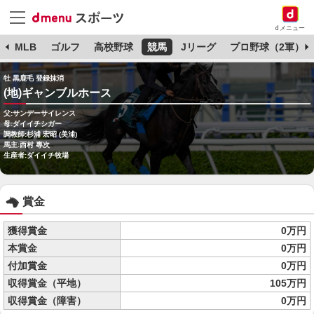
dメニュー
球
MLB
ゴルフ
高校野球
競馬
Jリーグ
プロ野球（2軍）
牡 黒鹿毛 登録抹消
(地)ギャンブルホース
父:サンデーサイレンス
母:ダイイチシガー
調教師:杉浦 宏昭 (美浦)
馬主:西村 專次
生産者:ダイイチ牧場
賞金
獲得賞金
0万円
本賞金
0万円
付加賞金
0万円
収得賞金（平地）
105万円
収得賞金（障害）
0万円