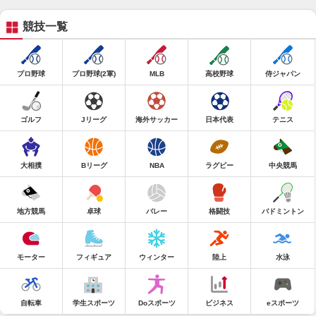
競技一覧
プロ野球
プロ野球(2軍)
MLB
高校野球
侍ジャパン
ゴルフ
Jリーグ
海外サッカー
日本代表
テニス
大相撲
Bリーグ
NBA
ラグビー
中央競馬
地方競馬
卓球
バレー
格闘技
バドミントン
モーター
フィギュア
ウィンター
陸上
水泳
自転車
学生スポーツ
Doスポーツ
ビジネス
eスポーツ