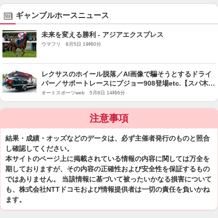
ギャンブルホースニュース
未来を変える勝利 - アジアエクスプレス
ウマフリ 8月5日 19時0分
レクサスのホイール脱落／AI画像で騙そうとするドライ
バー／サポートレースにプジョー908登場etc.【スパ木曜
Topics】
オートスポーツweb 5月8日 14時6分
注意事項
結果・成績・オッズなどのデータは、必ず主催者発行のものと照合
し確認してください。
本サイトのページ上に掲載されている情報の内容に関しては万全を
期しておりますが、その内容の正確性および安全性を保証するもの
ではありません。 当該情報に基づいて被ったいかなる損害について
も、株式会社NTTドコモおよび情報提供者は一切の責任を負いかね
ます。