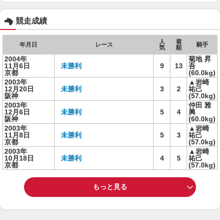
競走成績
人
着
年月日
レース
騎手
気
順
2004年
菊地 昇
11月6日
未勝利
9
13
吾
京都
(60.0kg)
2003年
▲岩崎
12月20日
未勝利
3
2
祐己
阪神
(57.0kg)
2003年
仲田 雅
12月6日
未勝利
5
4
興
阪神
(60.0kg)
2003年
▲岩崎
11月8日
未勝利
5
3
祐己
京都
(57.0kg)
2003年
▲岩崎
10月18日
未勝利
4
5
祐己
京都
(57.0kg)
もっと見る