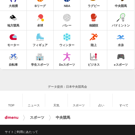
大相撲
Bリーグ
NBA
ラグビー
中央競馬
地方競馬
卓球
バレー
格闘技
バドミントン
モーター
フィギュア
ウィンター
陸上
水泳
自転車
学生スポーツ
Doスポーツ
ビジネス
eスポーツ
データ提供：日本中央競馬会
TOP
ニュース
天気
スポーツ
占い
すべて
スポーツ
中央競馬
サイトご利用にあたって