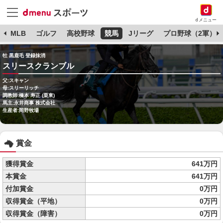
dメニュー
球
MLB
ゴルフ
高校野球
競馬
Jリーグ
プロ野球（2軍）
牡 黒鹿毛 登録抹消
スリースクランブル
父:スキャン
母:スリーリッチ
調教師:橋本 寿正 (栗東)
馬主:永井商事 株式会社
生産者:岡野牧場
賞金
獲得賞金
641万円
本賞金
641万円
付加賞金
0万円
収得賞金（平地）
0万円
収得賞金（障害）
0万円