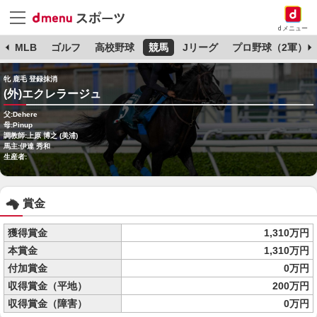
dメニュー
球
MLB
ゴルフ
高校野球
競馬
Jリーグ
プロ野球（2軍）
牝 鹿毛 登録抹消
(外)エクレラージュ
父:Dehere
母:Pinup
調教師:上原 博之 (美浦)
馬主:伊達 秀和
生産者:
賞金
獲得賞金
1,310万円
本賞金
1,310万円
付加賞金
0万円
収得賞金（平地）
200万円
収得賞金（障害）
0万円