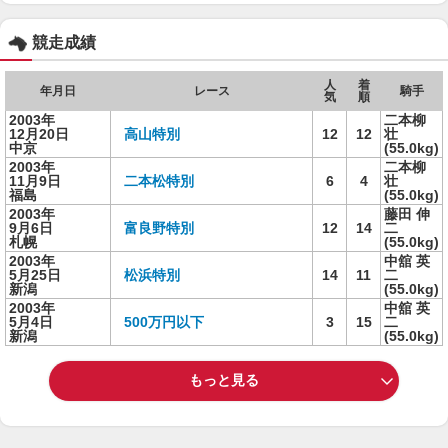
競走成績
人
着
年月日
レース
騎手
気
順
2003年
二本柳
12月20日
高山特別
12
12
壮
中京
(55.0kg)
2003年
二本柳
11月9日
二本松特別
6
4
壮
福島
(55.0kg)
2003年
藤田 伸
9月6日
富良野特別
12
14
二
札幌
(55.0kg)
2003年
中舘 英
5月25日
松浜特別
14
11
二
新潟
(55.0kg)
2003年
中舘 英
5月4日
500万円以下
3
15
二
新潟
(55.0kg)
もっと見る