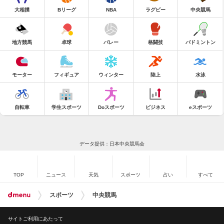
大相撲
Bリーグ
NBA
ラグビー
中央競馬
地方競馬
卓球
バレー
格闘技
バドミントン
モーター
フィギュア
ウィンター
陸上
水泳
自転車
学生スポーツ
Doスポーツ
ビジネス
eスポーツ
データ提供：日本中央競馬会
TOP
ニュース
天気
スポーツ
占い
すべて
スポーツ
中央競馬
サイトご利用にあたって