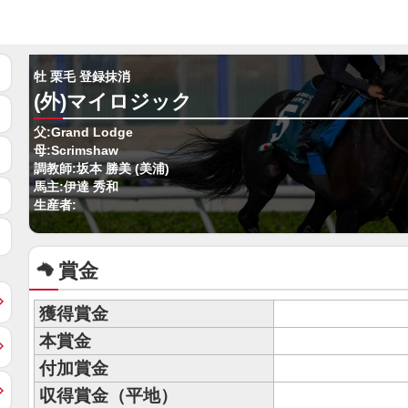
牡 栗毛 登録抹消
(外)マイロジック
父:Grand Lodge
母:Scrimshaw
調教師:坂本 勝美 (美浦)
馬主:伊達 秀和
生産者:
賞金
獲得賞金
本賞金
付加賞金
収得賞金（平地）