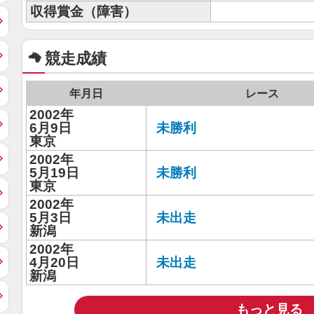
収得賞金（障害）
競走成績
年月日
レース
2002年
6月9日
未勝利
東京
2002年
5月19日
未勝利
東京
2002年
5月3日
未出走
新潟
2002年
4月20日
未出走
新潟
もっと見る