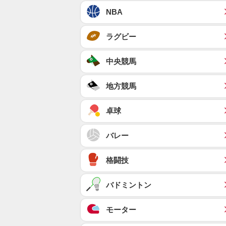
NBA
ラグビー
中央競馬
地方競馬
卓球
バレー
格闘技
バドミントン
モーター