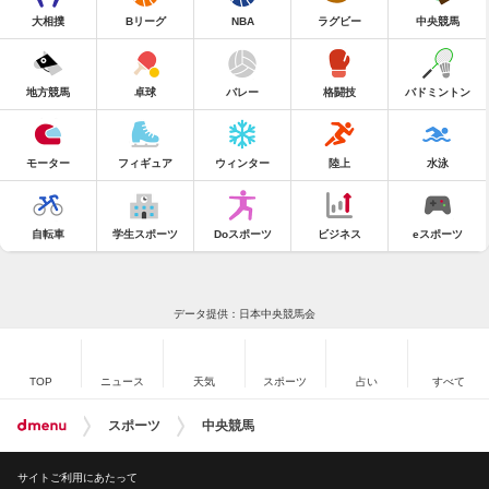
大相撲
Bリーグ
NBA
ラグビー
中央競馬
地方競馬
卓球
バレー
格闘技
バドミントン
モーター
フィギュア
ウィンター
陸上
水泳
自転車
学生スポーツ
Doスポーツ
ビジネス
eスポーツ
データ提供：日本中央競馬会
TOP
ニュース
天気
スポーツ
占い
すべて
スポーツ
中央競馬
サイトご利用にあたって