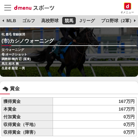
dメニュー
球
MLB
ゴルフ
高校野球
競馬
Jリーグ
プロ野球（2軍）
牝 鹿毛 登録抹消
(市)カシノウォーニング
父:ウォーニング
母:オークショット
調教師:梅内 忍 (栗東)
馬主:柏木 務
生産者:能登 一男
賞金
獲得賞金
167万円
本賞金
167万円
付加賞金
0万円
収得賞金（平地）
0万円
収得賞金（障害）
0万円