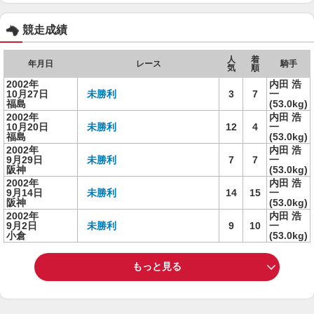
競走成績
人
着
年月日
レース
騎手
気
順
2002年
内田 浩
10月27日
未勝利
3
7
一
福島
(53.0kg)
2002年
内田 浩
10月20日
未勝利
12
4
一
福島
(53.0kg)
2002年
内田 浩
9月29日
未勝利
7
7
一
阪神
(53.0kg)
2002年
内田 浩
9月14日
未勝利
14
15
一
阪神
(53.0kg)
2002年
内田 浩
9月2日
未勝利
9
10
一
小倉
(53.0kg)
もっと見る