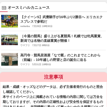
オースミハルカニュース
【クイーンS】武豊騎手が16年ぶり2勝目へ エリカエク
スプレスで参戦だ
netkeiba 7月28日 18時30分
［今週の競馬］盛り上がる夏競馬！札幌では牝馬重賞、
新潟では名物の直線重賞が開催！
ウマフリ 7月27日 8時0分
高円寺・競馬居酒屋「なで厩」のこれまでとこれから
（前編）- 10年越しの野望と店の誕生に迫る
ウマフリ 5月31日 18時0分
注意事項
結果・成績・オッズなどのデータは、必ず主催者発行のものと照合
し確認してください。
本サイトのページ上に掲載されている情報の内容に関しては万全を
期しておりますが、その内容の正確性および安全性を保証するもの
ではありません。 当該情報に基づいて被ったいかなる損害について