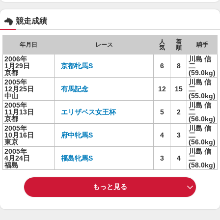
競走成績
人
着
年月日
レース
騎手
気
順
2006年
川島 信
1月29日
京都牝馬S
6
8
二
京都
(59.0kg)
2005年
川島 信
12月25日
有馬記念
12
15
二
中山
(55.0kg)
2005年
川島 信
11月13日
エリザベス女王杯
5
2
二
京都
(56.0kg)
2005年
川島 信
10月16日
府中牝馬S
4
3
二
東京
(56.0kg)
2005年
川島 信
4月24日
福島牝馬S
3
4
二
福島
(58.0kg)
もっと見る