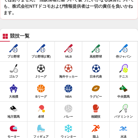
も、株式会社NTTドコモおよび情報提供者は一切の責任を負いかね
ます。
競技一覧
プロ野球
プロ野球(2軍)
MLB
高校野球
侍ジャパン
ゴルフ
Jリーグ
海外サッカー
日本代表
テニス
大相撲
Bリーグ
NBA
ラグビー
中央競馬
地方競馬
卓球
バレー
格闘技
バドミントン
モーター
フィギュア
ウィンター
陸上
水泳