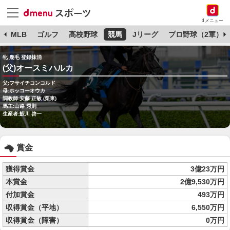
dメニュー
球
MLB
ゴルフ
高校野球
競馬
Jリーグ
プロ野球（2軍）
牝 鹿毛 登録抹消
(父)オースミハルカ
父:フサイチコンコルド
母:ホッコーオウカ
調教師:安藤 正敏 (栗東)
馬主:山路 秀則
生産者:鮫川 啓一
賞金
獲得賞金
3億23万円
本賞金
2億9,530万円
付加賞金
493万円
収得賞金（平地）
6,550万円
収得賞金（障害）
0万円