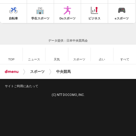
自転車
学生スポーツ
Doスポーツ
ビジネス
eスポーツ
データ提供：日本中央競馬会
TOP
ニュース
天気
スポーツ
占い
すべて
スポーツ
中央競馬
サイトご利用にあたって
(C) NTT DOCOMO, INC.