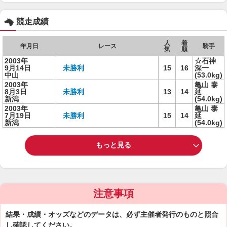
競走成績
人
着
年月日
レース
騎手
気
順
2003年
☆石神
9月14日
未勝利
15
16
深一
中山
(53.0kg)
2003年
亀山 泰
8月3日
未勝利
13
14
延
新潟
(54.0kg)
2003年
亀山 泰
7月19日
未勝利
15
14
延
新潟
(54.0kg)
もっと見る
注意事項
結果・成績・オッズなどのデータは、必ず主催者発行のものと照合
し確認してください。