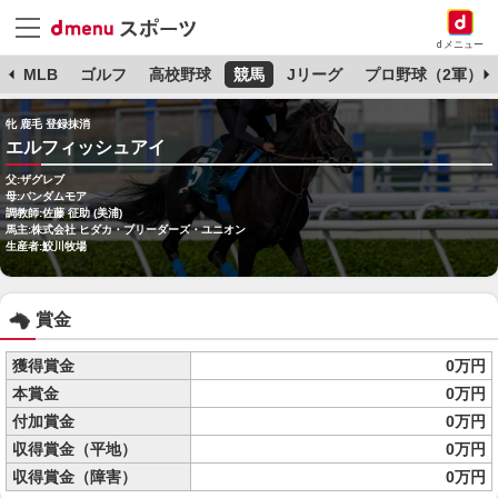
dメニュー
球
MLB
ゴルフ
高校野球
競馬
Jリーグ
プロ野球（2軍）
牝 鹿毛 登録抹消
エルフィッシュアイ
父:ザグレブ
母:バンダムモア
調教師:佐藤 征助 (美浦)
馬主:株式会社 ヒダカ・ブリーダーズ・ユニオン
生産者:鮫川牧場
賞金
獲得賞金
0万円
本賞金
0万円
付加賞金
0万円
収得賞金（平地）
0万円
収得賞金（障害）
0万円