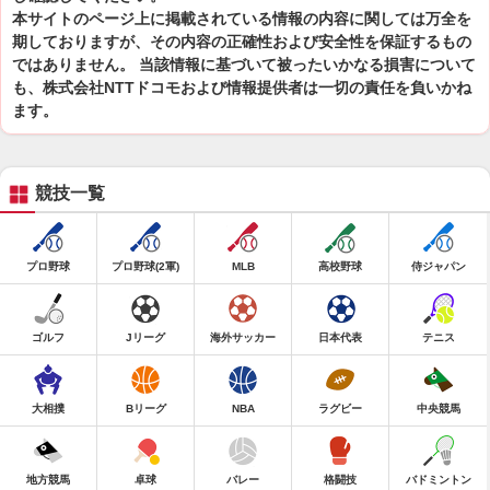
本サイトのページ上に掲載されている情報の内容に関しては万全を
期しておりますが、その内容の正確性および安全性を保証するもの
ではありません。 当該情報に基づいて被ったいかなる損害について
も、株式会社NTTドコモおよび情報提供者は一切の責任を負いかね
ます。
競技一覧
プロ野球
プロ野球(2軍)
MLB
高校野球
侍ジャパン
ゴルフ
Jリーグ
海外サッカー
日本代表
テニス
大相撲
Bリーグ
NBA
ラグビー
中央競馬
地方競馬
卓球
バレー
格闘技
バドミントン