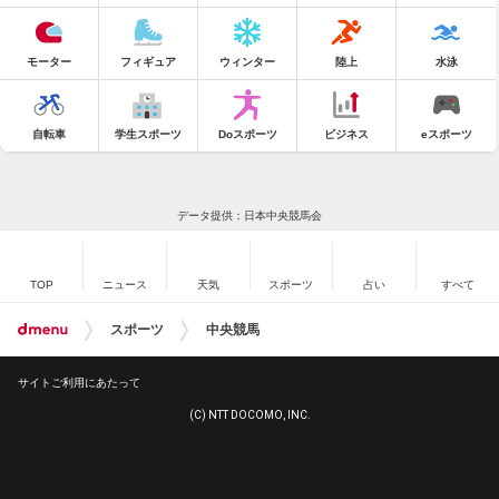
モーター
フィギュア
ウィンター
陸上
水泳
自転車
学生スポーツ
Doスポーツ
ビジネス
eスポーツ
データ提供：日本中央競馬会
TOP
ニュース
天気
スポーツ
占い
すべて
スポーツ
中央競馬
サイトご利用にあたって
(C) NTT DOCOMO, INC.