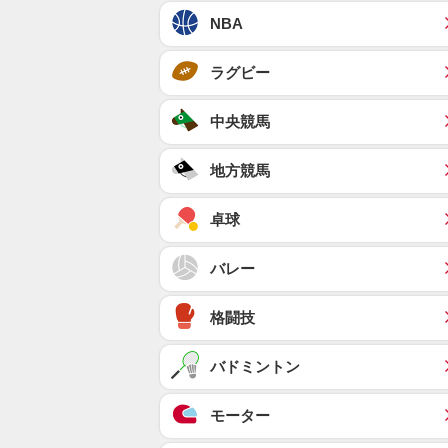
NBA
ラグビー
中央競馬
地方競馬
卓球
バレー
格闘技
バドミントン
モーター