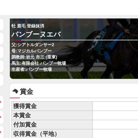
牡 鹿毛 登録抹消
バンブーヌエバ
父:シアトルダンサー2
母:マジカルバンブー
調教師:岩元 市三 (栗東)
馬主:有限会社 バンブー牧場
生産者:バンブー牧場
賞金
獲得賞金
本賞金
付加賞金
収得賞金（平地）