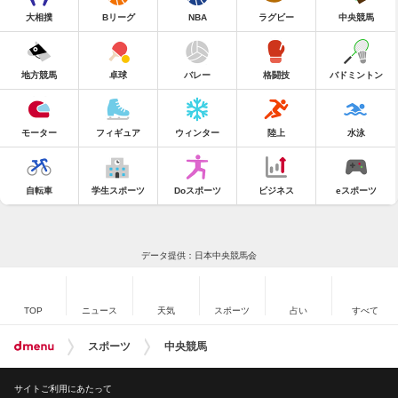
大相撲
Bリーグ
NBA
ラグビー
中央競馬
地方競馬
卓球
バレー
格闘技
バドミントン
モーター
フィギュア
ウィンター
陸上
水泳
自転車
学生スポーツ
Doスポーツ
ビジネス
eスポーツ
データ提供：日本中央競馬会
TOP
ニュース
天気
スポーツ
占い
すべて
スポーツ
中央競馬
サイトご利用にあたって