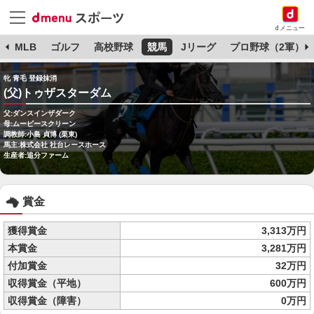
dメニュー
球
MLB
ゴルフ
高校野球
競馬
Jリーグ
プロ野球（2軍）
牝 青毛 登録抹消
(父)トゥザスターダム
父:ダンスインザダーク
母:ムービースクリーン
調教師:小島 貞博 (栗東)
馬主:株式会社 社台レースホース
生産者:追分ファーム
賞金
獲得賞金
3,313万円
本賞金
3,281万円
付加賞金
32万円
収得賞金（平地）
600万円
収得賞金（障害）
0万円