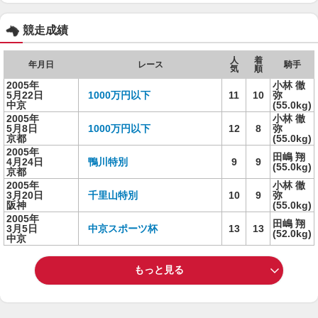
競走成績
人
着
年月日
レース
騎手
気
順
2005年
小林 徹
5月22日
1000万円以下
11
10
弥
中京
(55.0kg)
2005年
小林 徹
5月8日
1000万円以下
12
8
弥
京都
(55.0kg)
2005年
田嶋 翔
4月24日
鴨川特別
9
9
(55.0kg)
京都
2005年
小林 徹
3月20日
千里山特別
10
9
弥
阪神
(55.0kg)
2005年
田嶋 翔
3月5日
中京スポーツ杯
13
13
(52.0kg)
中京
もっと見る