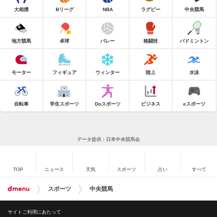
大相撲
Bリーグ
NBA
ラグビー
中央競馬
地方競馬
卓球
バレー
格闘技
バドミントン
モーター
フィギュア
ウィンター
陸上
水泳
自転車
学生スポーツ
Doスポーツ
ビジネス
eスポーツ
データ提供：日本中央競馬会
TOP
ニュース
天気
スポーツ
占い
すべて
スポーツ
中央競馬
サイトご利用にあたって