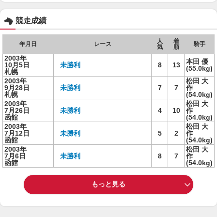
競走成績
人
着
年月日
レース
騎手
気
順
2003年
本田 優
10月5日
未勝利
8
13
(55.0kg)
札幌
2003年
松田 大
9月28日
未勝利
7
7
作
札幌
(54.0kg)
2003年
松田 大
7月26日
未勝利
4
10
作
函館
(54.0kg)
2003年
松田 大
7月12日
未勝利
5
2
作
函館
(54.0kg)
2003年
松田 大
7月6日
未勝利
8
7
作
函館
(54.0kg)
もっと見る