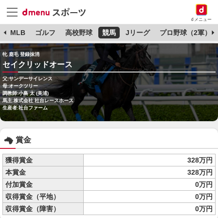
dメニュー
球
MLB
ゴルフ
高校野球
競馬
Jリーグ
プロ野球（2軍）
牝 鹿毛 登録抹消
セイクリッドオース
父:サンデーサイレンス
母:オークツリー
調教師:小島 太 (美浦)
馬主:株式会社 社台レースホース
生産者:社台ファーム
賞金
獲得賞金
328万円
本賞金
328万円
付加賞金
0万円
収得賞金（平地）
0万円
収得賞金（障害）
0万円