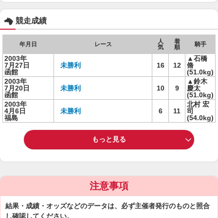
競走成績
人
着
年月日
レース
騎手
気
順
2003年
▲石橋
7月27日
未勝利
16
12
脩
函館
(51.0kg)
2003年
▲鈴木
7月20日
未勝利
10
9
慶太
函館
(51.0kg)
2003年
北村 宏
4月6日
未勝利
6
11
司
福島
(54.0kg)
もっと見る
注意事項
結果・成績・オッズなどのデータは、必ず主催者発行のものと照合
し確認してください。