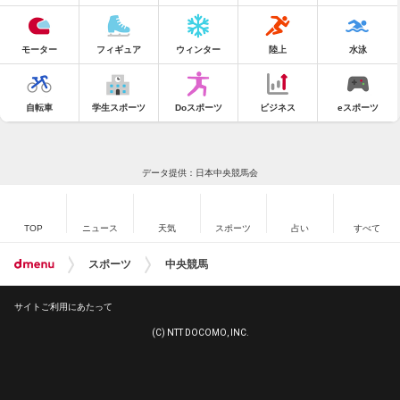
モーター
フィギュア
ウィンター
陸上
水泳
自転車
学生スポーツ
Doスポーツ
ビジネス
eスポーツ
データ提供：日本中央競馬会
TOP
ニュース
天気
スポーツ
占い
すべて
スポーツ
中央競馬
サイトご利用にあたって
(C) NTT DOCOMO, INC.