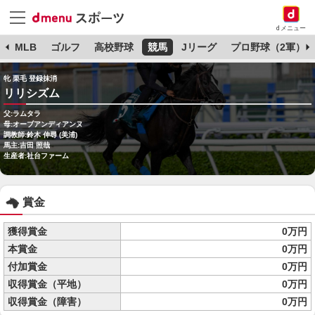
dメニュー
球
MLB
ゴルフ
高校野球
競馬
Jリーグ
プロ野球（2軍）
牝 栗毛 登録抹消
リリシズム
父:ラムタラ
母:オーブアンディアンヌ
調教師:鈴木 伸尋 (美浦)
馬主:吉田 照哉
生産者:社台ファーム
賞金
獲得賞金
0万円
本賞金
0万円
付加賞金
0万円
収得賞金（平地）
0万円
収得賞金（障害）
0万円