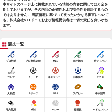
本サイトのページ上に掲載されている情報の内容に関しては万全を
期しておりますが、その内容の正確性および安全性を保証するもの
ではありません。 当該情報に基づいて被ったいかなる損害について
も、株式会社NTTドコモおよび情報提供者は一切の責任を負いかね
ます。
競技一覧
プロ野球
プロ野球(2軍)
MLB
高校野球
侍ジャパン
ゴルフ
Jリーグ
海外サッカー
日本代表
テニス
大相撲
Bリーグ
NBA
ラグビー
中央競馬
地方競馬
卓球
バレー
格闘技
バドミントン