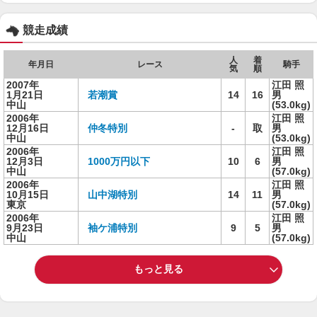
競走成績
人
着
年月日
レース
騎手
気
順
2007年
江田 照
1月21日
若潮賞
14
16
男
中山
(53.0kg)
2006年
江田 照
12月16日
仲冬特別
-
取
男
中山
(53.0kg)
2006年
江田 照
12月3日
1000万円以下
10
6
男
中山
(57.0kg)
2006年
江田 照
10月15日
山中湖特別
14
11
男
東京
(57.0kg)
2006年
江田 照
9月23日
袖ケ浦特別
9
5
男
中山
(57.0kg)
もっと見る