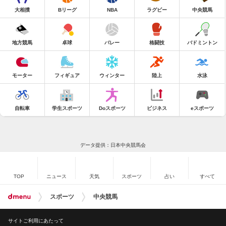
大相撲
Bリーグ
NBA
ラグビー
中央競馬
地方競馬
卓球
バレー
格闘技
バドミントン
モーター
フィギュア
ウィンター
陸上
水泳
自転車
学生スポーツ
Doスポーツ
ビジネス
eスポーツ
データ提供：日本中央競馬会
TOP
ニュース
天気
スポーツ
占い
すべて
スポーツ
中央競馬
サイトご利用にあたって