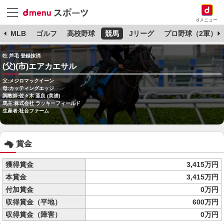
dメニュー
球
MLB
ゴルフ
高校野球
競馬
Jリーグ
プロ野球（2軍）
牡 芦毛 登録抹消
(父)(市)エアカエサル
父:メジロマックイーン
母:カッティングエッジ
調教師:佐々木 亜良 (美浦)
馬主:株式会社 ラッキーフィールド
生産者:社台ファーム
賞金
獲得賞金
3,415万円
本賞金
3,415万円
付加賞金
0万円
収得賞金（平地）
600万円
収得賞金（障害）
0万円