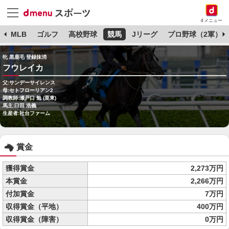
dメニュー
球
MLB
ゴルフ
高校野球
競馬
Jリーグ
プロ野球（2軍）
牝 黒鹿毛 登録抹消
フウレイカ
父:サンデーサイレンス
母:セトフローリアン2
調教師:瀬戸口 勉 (栗東)
馬主:臼田 浩義
生産者:社台ファーム
賞金
獲得賞金
2,273万円
本賞金
2,266万円
付加賞金
7万円
収得賞金（平地）
400万円
収得賞金（障害）
0万円