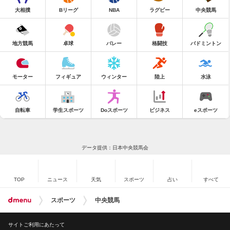
大相撲
Bリーグ
NBA
ラグビー
中央競馬
地方競馬
卓球
バレー
格闘技
バドミントン
モーター
フィギュア
ウィンター
陸上
水泳
自転車
学生スポーツ
Doスポーツ
ビジネス
eスポーツ
データ提供：日本中央競馬会
TOP
ニュース
天気
スポーツ
占い
すべて
スポーツ
中央競馬
サイトご利用にあたって