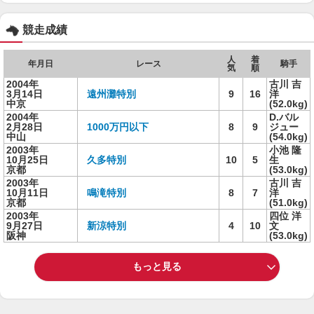
競走成績
人
着
年月日
レース
騎手
気
順
2004年
古川 吉
3月14日
遠州灘特別
9
16
洋
中京
(52.0kg)
2004年
D.バル
2月28日
1000万円以下
8
9
ジュー
中山
(54.0kg)
2003年
小池 隆
10月25日
久多特別
10
5
生
京都
(53.0kg)
2003年
古川 吉
10月11日
鳴滝特別
8
7
洋
京都
(51.0kg)
2003年
四位 洋
9月27日
新涼特別
4
10
文
阪神
(53.0kg)
もっと見る