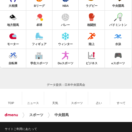
大相撲
Bリーグ
NBA
ラグビー
中央競馬
地方競馬
卓球
バレー
格闘技
バドミントン
モーター
フィギュア
ウィンター
陸上
水泳
自転車
学生スポーツ
Doスポーツ
ビジネス
eスポーツ
データ提供：日本中央競馬会
TOP
ニュース
天気
スポーツ
占い
すべて
スポーツ
中央競馬
サイトご利用にあたって