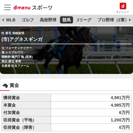
dメニュー
球
MLB
ゴルフ
高校野球
競馬
Jリーグ
プロ野球（2軍）
牡 栗毛 登録抹消
(市)アグネスギンガ
父:フォーティナイナー
母:トリプルワウ
調教師:瀬戸口 勉 (栗東)
馬主:渡辺 孝男
生産者:社台ファーム
賞金
獲得賞金
4,991万円
本賞金
4,985万円
付加賞金
6万円
収得賞金（平地）
1,200万円
収得賞金（障害）
0万円