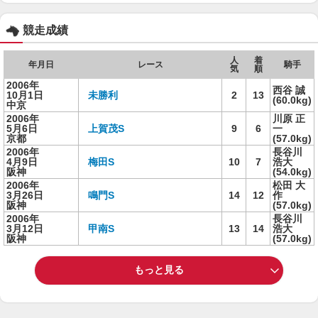
競走成績
人
着
年月日
レース
騎手
気
順
2006年
西谷 誠
10月1日
未勝利
2
13
(60.0kg)
中京
2006年
川原 正
5月6日
上賀茂S
9
6
一
京都
(57.0kg)
2006年
長谷川
4月9日
梅田S
10
7
浩大
阪神
(54.0kg)
2006年
松田 大
3月26日
鳴門S
14
12
作
阪神
(57.0kg)
2006年
長谷川
3月12日
甲南S
13
14
浩大
阪神
(57.0kg)
もっと見る